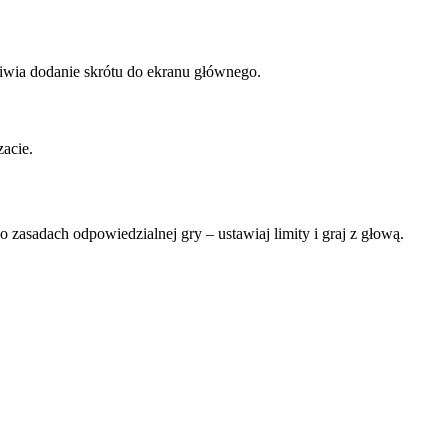
iwia dodanie skrótu do ekranu głównego.
zacie.
zasadach odpowiedzialnej gry – ustawiaj limity i graj z głową.