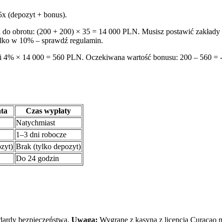
x (depozyt + bonus).
 obrotu: (200 + 200) × 35 = 14 000 PLN. Musisz postawić zakłady o
tylko w 10% – sprawdź regulamin.
osi 4% × 14 000 = 560 PLN. Oczekiwana wartość bonusu: 200 – 560 = -
ta
Czas wypłaty
Natychmiast
1–3 dni robocze
zyt)
Brak (tylko depozyt)
Do 24 godzin
ndardy bezpieczeństwa.
Uwaga:
Wygrane z kasyna z licencją Curacao 