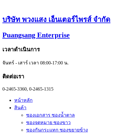
Skip
to
content
บริษัท พวงแสง เอ็นเตอร์ไพรส์ จำกัด
Puangsang Enterprise
เวลาดำเนินการ
จันทร์ - เสาร์ เวลา 08:00-17:00 น.
ติดต่อเรา
0-2465-3360, 0-2465-1315
หน้าหลัก
สินค้า
ซองเอกสาร ซองน้ำตาล
ซองจดหมาย ซองขาว
ซองกันกระแทก ซองขยายข้าง