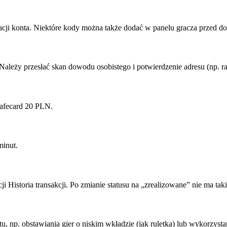
cji konta. Niektóre kody można także dodać w panelu gracza przed d
Należy przesłać skan dowodu osobistego i potwierdzenie adresu (np. r
safecard 20 PLN.
minut.
i Historia transakcji. Po zmianie statusu na „zrealizowane” nie ma tak
p. obstawiania gier o niskim wkładzie (jak ruletka) lub wykorzystan