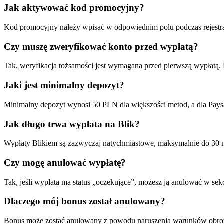
Jak aktywować kod promocyjny?
Kod promocyjny należy wpisać w odpowiednim polu podczas rejestra
Czy muszę zweryfikować konto przed wypłatą?
Tak, weryfikacja tożsamości jest wymagana przed pierwszą wypłatą. 
Jaki jest minimalny depozyt?
Minimalny depozyt wynosi 50 PLN dla większości metod, a dla Pay
Jak długo trwa wypłata na Blik?
Wypłaty Blikiem są zazwyczaj natychmiastowe, maksymalnie do 30 
Czy mogę anulować wypłatę?
Tak, jeśli wypłata ma status „oczekujące”, możesz ją anulować w sekcj
Dlaczego mój bonus został anulowany?
Bonus może zostać anulowany z powodu naruszenia warunków obrotu, n