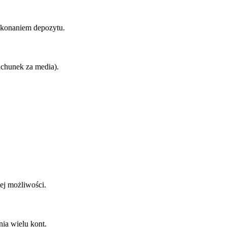
okonaniem depozytu.
achunek za media).
iej możliwości.
ia wielu kont.