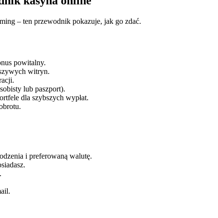
dnik kasyna online
ming – ten przewodnik pokazuje, jak go zdać.
nus powitalny.
ałszywych witryn.
acji.
obisty lub paszport).
ortfele dla szybszych wypłat.
obrotu.
rodzenia i preferowaną walutę.
siadasz.
.
ail.