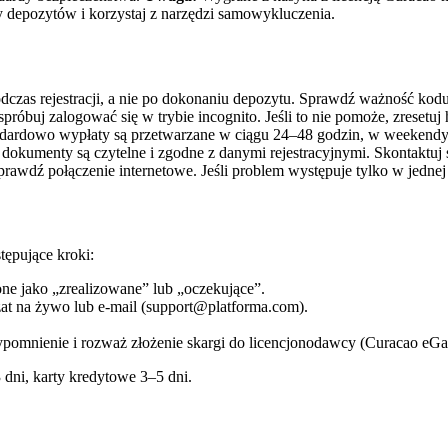
y depozytów i korzystaj z narzędzi samowykluczenia.
dczas rejestracji, a nie po dokonaniu depozytu. Sprawdź ważność kodu
róbuj zalogować się w trybie incognito. Jeśli to nie pomoże, zresetuj 
tandardowo wypłaty są przetwarzane w ciągu 24–48 godzin, w weekendy
dokumenty są czytelne i zgodne z danymi rejestracyjnymi. Skontaktuj si
prawdź połączenie internetowe. Jeśli problem występuje tylko w jednej
tępujące kroki:
zone jako „zrealizowane” lub „oczekujące”.
 czat na żywo lub e-mail (support@platforma.com).
ypomnienie i rozważ złożenie skargi do licencjonodawcy (Curacao eG
dni, karty kredytowe 3–5 dni.