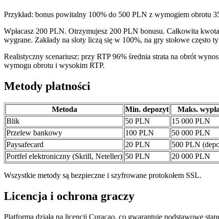
Przykład: bonus powitalny 100% do 500 PLN z wymogiem obrotu 35
Wpłacasz 200 PLN. Otrzymujesz 200 PLN bonusu. Całkowita kwota do
wygrane. Zakłady na sloty liczą się w 100%, na gry stołowe często 
Realistyczny scenariusz: przy RTP 96% średnia strata na obrót wyn
wymogu obrotu i wysokim RTP.
Metody płatności
Metoda
Min. depozyt
Maks. wypła
Blik
50 PLN
15 000 PLN
Przelew bankowy
100 PLN
50 000 PLN
Paysafecard
20 PLN
500 PLN (depo
Portfel elektroniczny (Skrill, Neteller)
50 PLN
20 000 PLN
Wszystkie metody są bezpieczne i szyfrowane protokołem SSL.
Licencja i ochrona graczy
Platforma działa na licencji Curacao, co gwarantuje podstawowe sta