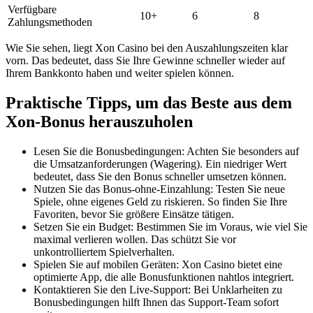
Verfügbare
10+
6
8
Zahlungsmethoden
Wie Sie sehen, liegt Xon Casino bei den Auszahlungszeiten klar
vorn. Das bedeutet, dass Sie Ihre Gewinne schneller wieder auf
Ihrem Bankkonto haben und weiter spielen können.
Praktische Tipps, um das Beste aus dem
Xon‑Bonus herauszuholen
Lesen Sie die Bonusbedingungen: Achten Sie besonders auf
die Umsatzanforderungen (Wagering). Ein niedriger Wert
bedeutet, dass Sie den Bonus schneller umsetzen können.
Nutzen Sie das Bonus‑ohne‑Einzahlung: Testen Sie neue
Spiele, ohne eigenes Geld zu riskieren. So finden Sie Ihre
Favoriten, bevor Sie größere Einsätze tätigen.
Setzen Sie ein Budget: Bestimmen Sie im Voraus, wie viel Sie
maximal verlieren wollen. Das schützt Sie vor
unkontrolliertem Spielverhalten.
Spielen Sie auf mobilen Geräten: Xon Casino bietet eine
optimierte App, die alle Bonusfunktionen nahtlos integriert.
Kontaktieren Sie den Live‑Support: Bei Unklarheiten zu
Bonusbedingungen hilft Ihnen das Support‑Team sofort