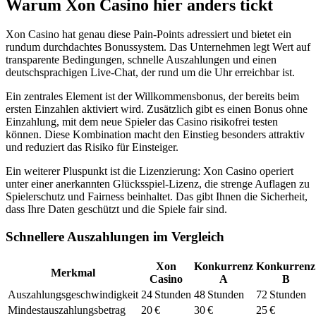
Warum Xon Casino hier anders tickt
Xon Casino hat genau diese Pain‑Points adressiert und bietet ein
rundum durchdachtes Bonussystem. Das Unternehmen legt Wert auf
transparente Bedingungen, schnelle Auszahlungen und einen
deutschsprachigen Live‑Chat, der rund um die Uhr erreichbar ist.
Ein zentrales Element ist der Willkommensbonus, der bereits beim
ersten Einzahlen aktiviert wird. Zusätzlich gibt es einen Bonus ohne
Einzahlung, mit dem neue Spieler das Casino risikofrei testen
können. Diese Kombination macht den Einstieg besonders attraktiv
und reduziert das Risiko für Einsteiger.
Ein weiterer Pluspunkt ist die Lizenzierung: Xon Casino operiert
unter einer anerkannten Glücksspiel‑Lizenz, die strenge Auflagen zu
Spielerschutz und Fairness beinhaltet. Das gibt Ihnen die Sicherheit,
dass Ihre Daten geschützt und die Spiele fair sind.
Schnellere Auszahlungen im Vergleich
Xon
Konkurrenz
Konkurrenz
Merkmal
Casino
A
B
Auszahlungsgeschwindigkeit
24 Stunden
48 Stunden
72 Stunden
Mindestauszahlungsbetrag
20 €
30 €
25 €