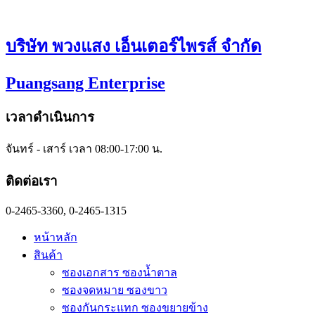
Skip
to
content
บริษัท พวงแสง เอ็นเตอร์ไพรส์ จำกัด
Puangsang Enterprise
เวลาดำเนินการ
จันทร์ - เสาร์ เวลา 08:00-17:00 น.
ติดต่อเรา
0-2465-3360, 0-2465-1315
หน้าหลัก
สินค้า
ซองเอกสาร ซองน้ำตาล
ซองจดหมาย ซองขาว
ซองกันกระแทก ซองขยายข้าง