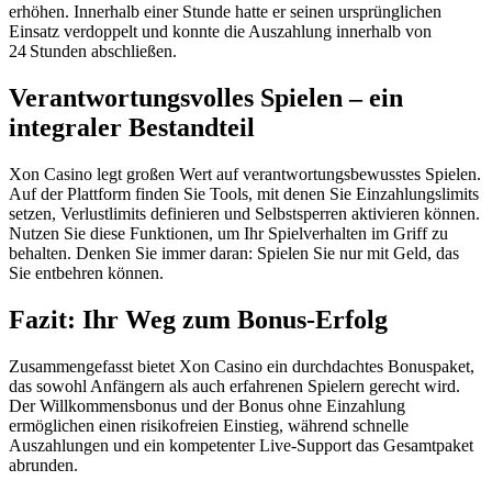
erhöhen. Innerhalb einer Stunde hatte er seinen ursprünglichen
Einsatz verdoppelt und konnte die Auszahlung innerhalb von
24 Stunden abschließen.
Verantwortungsvolles Spielen – ein
integraler Bestandteil
Xon Casino legt großen Wert auf verantwortungsbewusstes Spielen.
Auf der Plattform finden Sie Tools, mit denen Sie Einzahlungslimits
setzen, Verlustlimits definieren und Selbstsperren aktivieren können.
Nutzen Sie diese Funktionen, um Ihr Spielverhalten im Griff zu
behalten. Denken Sie immer daran: Spielen Sie nur mit Geld, das
Sie entbehren können.
Fazit: Ihr Weg zum Bonus‑Erfolg
Zusammengefasst bietet Xon Casino ein durchdachtes Bonuspaket,
das sowohl Anfängern als auch erfahrenen Spielern gerecht wird.
Der Willkommensbonus und der Bonus ohne Einzahlung
ermöglichen einen risikofreien Einstieg, während schnelle
Auszahlungen und ein kompetenter Live‑Support das Gesamtpaket
abrunden.