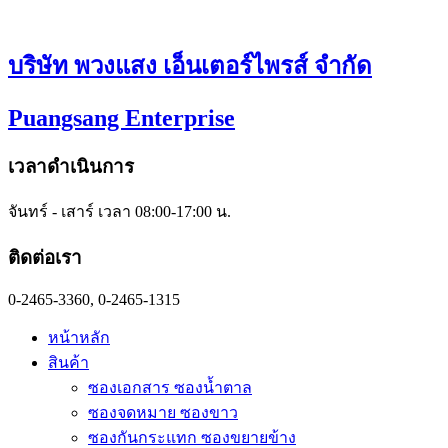
Skip
to
content
บริษัท พวงแสง เอ็นเตอร์ไพรส์ จำกัด
Puangsang Enterprise
เวลาดำเนินการ
จันทร์ - เสาร์ เวลา 08:00-17:00 น.
ติดต่อเรา
0-2465-3360, 0-2465-1315
หน้าหลัก
สินค้า
ซองเอกสาร ซองน้ำตาล
ซองจดหมาย ซองขาว
ซองกันกระแทก ซองขยายข้าง