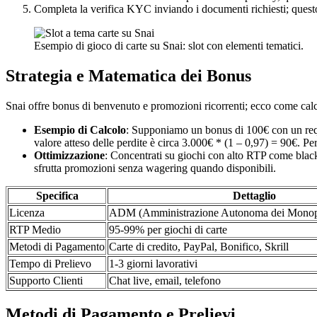
Completa la verifica KYC inviando i documenti richiesti; questo 
Esempio di gioco di carte su Snai: slot con elementi tematici.
Strategia e Matematica dei Bonus
Snai offre bonus di benvenuto e promozioni ricorrenti; ecco come calc
Esempio di Calcolo
: Supponiamo un bonus di 100€ con un requ
valore atteso delle perdite è circa 3.000€ * (1 – 0,97) = 90€. 
Ottimizzazione
: Concentrati su giochi con alto RTP come black
sfrutta promozioni senza wagering quando disponibili.
Specifica
Dettaglio
Licenza
ADM (Amministrazione Autonoma dei Monopoli 
RTP Medio
95-99% per giochi di carte
Metodi di Pagamento
Carte di credito, PayPal, Bonifico, Skrill
Tempo di Prelievo
1-3 giorni lavorativi
Supporto Clienti
Chat live, email, telefono
Metodi di Pagamento e Prelievi