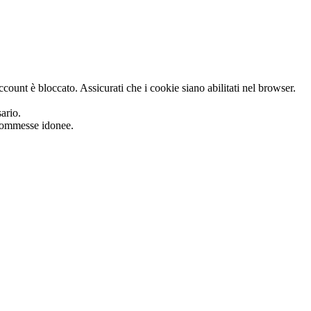
account è bloccato. Assicurati che i cookie siano abilitati nel browser.
ario.
 scommesse idonee.