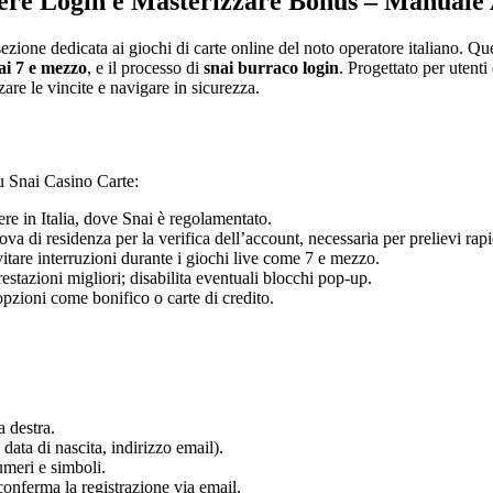
vere Login e Masterizzare Bonus – Manuale
 sezione dedicata ai giochi di carte online del noto operatore italiano. Qu
ai 7 e mezzo
, e il processo di
snai burraco login
. Progettato per utenti
e le vincite e navigare in sicurezza.
su Snai Casino Carte:
ere in Italia, dove Snai è regolamentato.
a di residenza per la verifica dell’account, necessaria per prelievi rapi
evitare interruzioni durante i giochi live come 7 e mezzo.
estazioni migliori; disabilita eventuali blocchi pop-up.
opzioni come bonifico o carte di credito.
a destra.
ata di nascita, indirizzo email).
meri e simboli.
 conferma la registrazione via email.