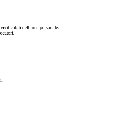
verificabili nell’area personale.
ocatori.
i.