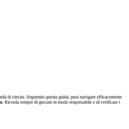
unità di vincita. Seguendo questa guida, puoi navigare efficacemente
zo
. Ricorda sempre di giocare in modo responsabile e di verificare i