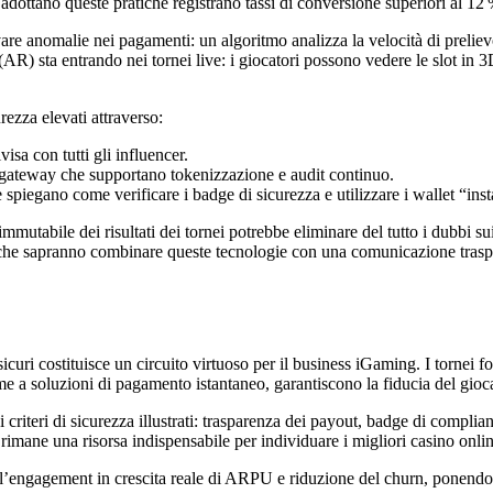
dottano queste pratiche registrano tassi di conversione superiori al 12 %
evare anomalie nei pagamenti: un algoritmo analizza la velocità di prelievo
(AR) sta entrando nei tornei live: i giocatori possono vedere le slot in 3D
rezza elevati attraverso:
isa con tutti gli influencer.
i gateway che supportano tokenizzazione e audit continuo.
spiegano come verificare i badge di sicurezza e utilizzare i wallet “ins
mmutabile dei risultati dei tornei potrebbe eliminare del tutto i dubbi s
che sapranno combinare queste tecnologie con una comunicazione trasparent
 sicuri costituisce un circuito virtuoso per il business iGaming. I tornei f
e a soluzioni di pagamento istantaneo, garantiscono la fiducia del gioc
i criteri di sicurezza illustrati: trasparenza dei payout, badge di compli
ccoe rimane una risorsa indispensabile per individuare i migliori casino 
 l’engagement in crescita reale di ARPU e riduzione del churn, ponendo 