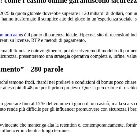
r: come i casinò online garantiscono sicurezz
 2025 la quota globale dovrebbe superare i 120 miliardi di dollari, con u
 hanno trasformato il semplice atto del gioco in un’esperienza sociale, s
ino non aams
è il punto di partenza ideale. Hpccoe, sito di recensioni
arenti su licenze, RTP e metodi di pagamento.
blema di fiducia e coinvolgimento, poi descriveremo il modello di partners
urezza, presenteremo una strategia operativa completa e, infine, valuter
gimento” – 280 parole
rché temono frodi, ritardi nei prelievi e condizioni di bonus poco chia
atteso più di 48 ore per il primo prelievo. Questa percezione di rischio 
ossono generare fino al 15 % del volume di gioco di un casinò, ma la sca
to rende più difficile per gli influencer promuovere con sicurezza i bran
o avvincente che mantenga alta la retention e, contemporaneamente, forni
influencer in clienti a lungo termine.