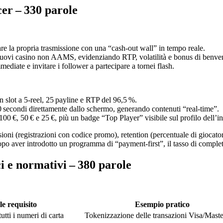
cer – 330 parole
are la propria trasmissione con una “cash‑out wall” in tempo reale.
nuovi casino non AAMS, evidenziando RTP, volatilità e bonus di benve
ediate e invitare i follower a partecipare a tornei flash.
 slot a 5‑reel, 25 payline e RTP del 96,5 %.
30 secondi direttamente dallo schermo, generando contenuti “real‑time”.
100 €, 50 € e 25 €, più un badge “Top Player” visibile sul profilo dell’in
ni (registrazioni con codice promo), retention (percentuale di giocatori
opo aver introdotto un programma di “payment‑first”, il tasso di compl
ci e normativi – 380 parole
le requisito
Esempio pratico
utti i numeri di carta
Tokenizzazione delle transazioni Visa/Mast