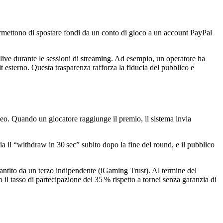
rmettono di spostare fondi da un conto di gioco a un account PayPal
live durante le sessioni di streaming. Ad esempio, un operatore ha
 esterno. Questa trasparenza rafforza la fiducia del pubblico e
neo. Quando un giocatore raggiunge il premio, il sistema invia
ia il “withdraw in 30 sec” subito dopo la fine del round, e il pubblico
arantito da un terzo indipendente (iGaming Trust). Al termine del
 il tasso di partecipazione del 35 % rispetto a tornei senza garanzia di