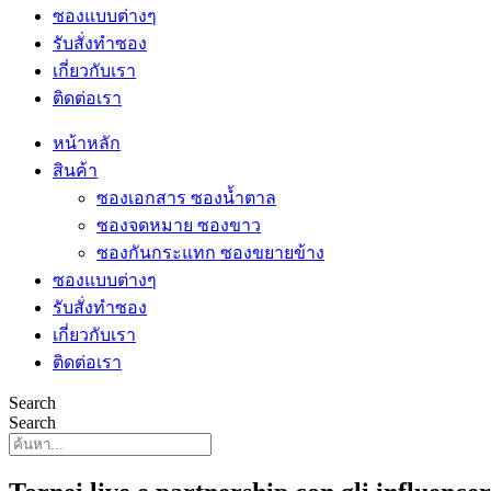
ซองแบบต่างๆ
รับสั่งทำซอง
เกี่ยวกับเรา
ติดต่อเรา
หน้าหลัก
สินค้า
ซองเอกสาร ซองน้ำตาล
ซองจดหมาย ซองขาว
ซองกันกระแทก ซองขยายข้าง
ซองแบบต่างๆ
รับสั่งทำซอง
เกี่ยวกับเรา
ติดต่อเรา
Search
Search