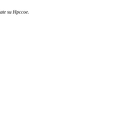
liate su Hpccoe.