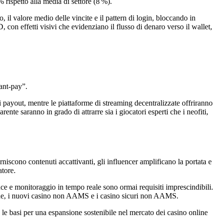
 rispetto alla media di settore (8 %).
, il valore medio delle vincite e il pattern di login, bloccando in
, con effetti visivi che evidenziano il flusso di denaro verso il wallet,
tant‑pay”.
ui payout, mentre le piattaforme di streaming decentralizzate offriranno
e saranno in grado di attrarre sia i giocatori esperti che i neofiti,
orniscono contenuti accattivanti, gli influencer amplificano la portata e
atore.
ance e monitoraggio in tempo reale sono ormai requisiti imprescindibili.
online, i nuovi casino non AAMS e i casino sicuri non AAMS.
le basi per una espansione sostenibile nel mercato dei casino online