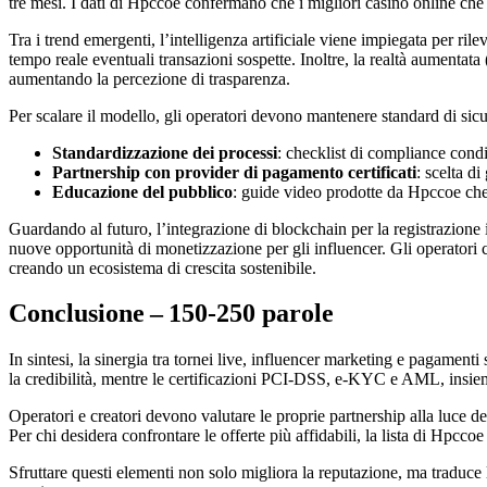
tre mesi. I dati di Hpccoe confermano che i migliori casino online che a
Tra i trend emergenti, l’intelligenza artificiale viene impiegata per ril
tempo reale eventuali transazioni sospette. Inoltre, la realtà aumentata 
aumentando la percezione di trasparenza.
Per scalare il modello, gli operatori devono mantenere standard di sicu
Standardizzazione dei processi
: checklist di compliance condiv
Partnership con provider di pagamento certificati
: scelta d
Educazione del pubblico
: guide video prodotte da Hpccoe che 
Guardando al futuro, l’integrazione di blockchain per la registrazione i
nuove opportunità di monetizzazione per gli influencer. Gli operatori 
creando un ecosistema di crescita sostenibile.
Conclusione – 150‑250 parole
In sintesi, la sinergia tra tornei live, influencer marketing e pagamenti
la credibilità, mentre le certificazioni PCI‑DSS, e‑KYC e AML, insiem
Operatori e creatori devono valutare le proprie partnership alla luce de
Per chi desidera confrontare le offerte più affidabili, la lista di Hp
Sfruttare questi elementi non solo migliora la reputazione, ma traduce