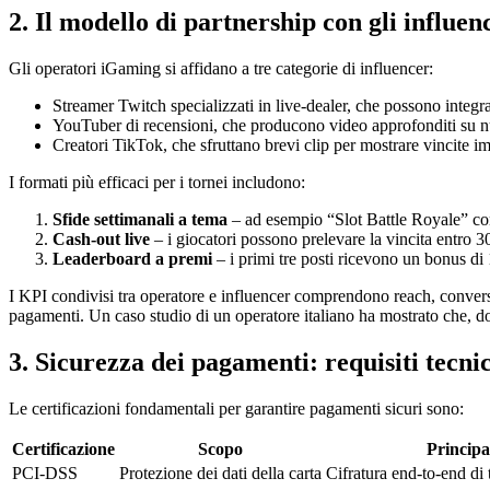
2. Il modello di partnership con gli influen
Gli operatori iGaming si affidano a tre categorie di influencer:
Streamer Twitch specializzati in live‑dealer, che possono integr
YouTuber di recensioni, che producono video approfonditi su 
Creatori TikTok, che sfruttano brevi clip per mostrare vincite imm
I formati più efficaci per i tornei includono:
Sfide settimanali a tema
– ad esempio “Slot Battle Royale” con
Cash‑out live
– i giocatori possono prelevare la vincita entro 
Leaderboard a premi
– i primi tre posti ricevono un bonus di 
I KPI condivisi tra operatore e influencer comprendono reach, conversio
pagamenti. Un caso studio di un operatore italiano ha mostrato che, d
3. Sicurezza dei pagamenti: requisiti tecni
Le certificazioni fondamentali per garantire pagamenti sicuri sono:
Certificazione
Scopo
Principa
PCI‑DSS
Protezione dei dati della carta
Cifratura end‑to‑end di t