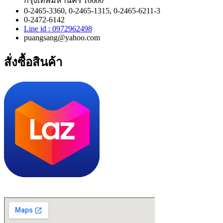
กรุงเทพมหานคร 10600
0-2465-3360, 0-2465-1315, 0-2465-6211-3
0-2472-6142
Line id : 0972962498
puangsang@yahoo.com
สั่งซื้อสินค้า