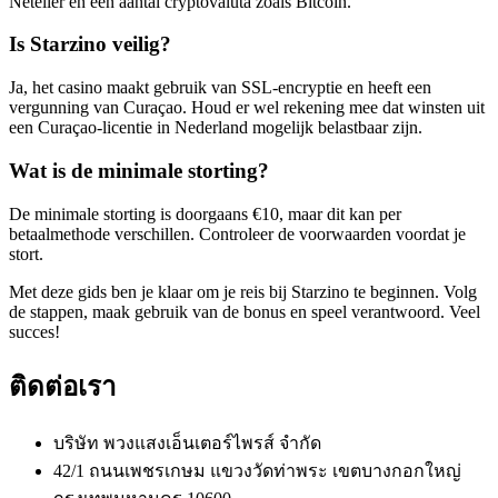
Neteller en een aantal cryptovaluta zoals Bitcoin.
Is Starzino veilig?
Ja, het casino maakt gebruik van SSL-encryptie en heeft een
vergunning van Curaçao. Houd er wel rekening mee dat winsten uit
een Curaçao-licentie in Nederland mogelijk belastbaar zijn.
Wat is de minimale storting?
De minimale storting is doorgaans €10, maar dit kan per
betaalmethode verschillen. Controleer de voorwaarden voordat je
stort.
Met deze gids ben je klaar om je reis bij Starzino te beginnen. Volg
de stappen, maak gebruik van de bonus en speel verantwoord. Veel
succes!
ติดต่อเรา
บริษัท พวงแสงเอ็นเตอร์ไพรส์ จำกัด
42/1 ถนนเพชรเกษม แขวงวัดท่าพระ เขตบางกอกใหญ่