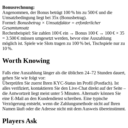
Bonusrechnung:
Angenommen, der Bonus beträgt 100 % bis zu 500 € und die
Umsatzbedingung liegt bei 35x (Bonusbetrag).
Formel:
Bonusbetrag × Umsatzfaktor = erforderlicher
Gesamtumsatz
Rechenbeispiel: Sie zahlen 100 € ein → Bonus 100 € → 100 € × 35
= 3.500 € müssen umgesetzt werden, bevor eine Auszahlung
möglich ist. Spiele wie Slots tragen zu 100 % bei, Tischspiele nur zu
10 %.
Worth Knowing
Falls eine Auszahlung länger als die üblichen 24–72 Stunden dauert,
gehen Sie wie folgt vor:
Überprüfen Sie zuerst Ihren KYC-Status im Profil (Postfach). Ist
alles verifiziert, kontaktieren Sie den Live-Chat direkt auf der Seite –
die Antwortzeit liegt meist unter 5 Minuten. Alternativ können Sie
eine E-Mail an den Kundendienst schreiben. Eine typische
Verzögerung entsteht, wenn die Zahlungsmethode nicht auf Ihren
Namen läuft oder die Adresse nicht mit dem Ausweis übereinstimmt.
Players Ask