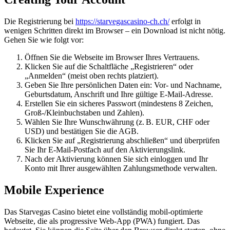
Die Registrierung bei
https://starvegascasino-ch.ch/
erfolgt in
wenigen Schritten direkt im Browser – ein Download ist nicht nötig.
Gehen Sie wie folgt vor:
Öffnen Sie die Webseite im Browser Ihres Vertrauens.
Klicken Sie auf die Schaltfläche „Registrieren“ oder
„Anmelden“ (meist oben rechts platziert).
Geben Sie Ihre persönlichen Daten ein: Vor- und Nachname,
Geburtsdatum, Anschrift und Ihre gültige E-Mail-Adresse.
Erstellen Sie ein sicheres Passwort (mindestens 8 Zeichen,
Groß-/Kleinbuchstaben und Zahlen).
Wählen Sie Ihre Wunschwährung (z. B. EUR, CHF oder
USD) und bestätigen Sie die AGB.
Klicken Sie auf „Registrierung abschließen“ und überprüfen
Sie Ihr E-Mail-Postfach auf den Aktivierungslink.
Nach der Aktivierung können Sie sich einloggen und Ihr
Konto mit Ihrer ausgewählten Zahlungsmethode verwalten.
Mobile Experience
Das Starvegas Casino bietet eine vollständig mobil-optimierte
Webseite, die als progressive Web-App (PWA) fungiert. Das