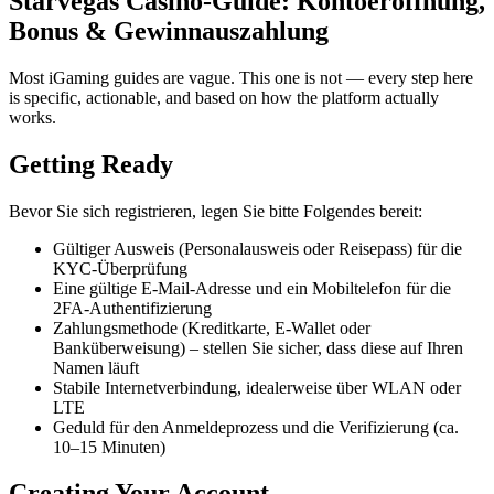
Starvegas Casino-Guide: Kontoeröffnung,
Bonus & Gewinnauszahlung
Most iGaming guides are vague. This one is not — every step here
is specific, actionable, and based on how the platform actually
works.
Getting Ready
Bevor Sie sich registrieren, legen Sie bitte Folgendes bereit:
Gültiger Ausweis (Personalausweis oder Reisepass) für die
KYC-Überprüfung
Eine gültige E-Mail-Adresse und ein Mobiltelefon für die
2FA-Authentifizierung
Zahlungsmethode (Kreditkarte, E-Wallet oder
Banküberweisung) – stellen Sie sicher, dass diese auf Ihren
Namen läuft
Stabile Internetverbindung, idealerweise über WLAN oder
LTE
Geduld für den Anmeldeprozess und die Verifizierung (ca.
10–15 Minuten)
Creating Your Account