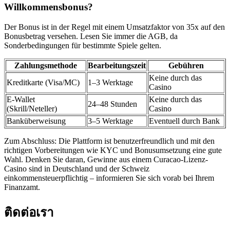
Willkommensbonus?
Der Bonus ist in der Regel mit einem Umsatzfaktor von 35x auf den
Bonusbetrag versehen. Lesen Sie immer die AGB, da
Sonderbedingungen für bestimmte Spiele gelten.
Zahlungsmethode
Bearbeitungszeit
Gebühren
Keine durch das
Kreditkarte (Visa/MC)
1–3 Werktage
Casino
E-Wallet
Keine durch das
24–48 Stunden
(Skrill/Neteller)
Casino
Banküberweisung
3–5 Werktage
Eventuell durch Bank
Zum Abschluss: Die Plattform ist benutzerfreundlich und mit den
richtigen Vorbereitungen wie KYC und Bonusumsetzung eine gute
Wahl. Denken Sie daran, Gewinne aus einem Curacao-Lizenz-
Casino sind in Deutschland und der Schweiz
einkommensteuerpflichtig – informieren Sie sich vorab bei Ihrem
Finanzamt.
ติดต่อเรา