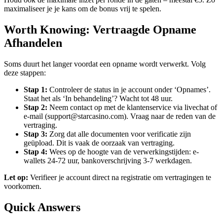
maximaliseer je je kans om de bonus vrij te spelen.
Worth Knowing: Vertraagde Opname
Afhandelen
Soms duurt het langer voordat een opname wordt verwerkt. Volg
deze stappen:
Stap 1:
Controleer de status in je account onder ‘Opnames’.
Staat het als ‘In behandeling’? Wacht tot 48 uur.
Stap 2:
Neem contact op met de klantenservice via livechat of
e-mail (support@starcasino.com). Vraag naar de reden van de
vertraging.
Stap 3:
Zorg dat alle documenten voor verificatie zijn
geüpload. Dit is vaak de oorzaak van vertraging.
Stap 4:
Wees op de hoogte van de verwerkingstijden: e-
wallets 24-72 uur, bankoverschrijving 3-7 werkdagen.
Let op:
Verifieer je account direct na registratie om vertragingen te
voorkomen.
Quick Answers