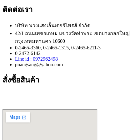
ติดต่อเรา
บริษัท พวงแสงเอ็นเตอร์ไพรส์ จำกัด
42/1 ถนนเพชรเกษม แขวงวัดท่าพระ เขตบางกอกใหญ่
กรุงเทพมหานคร 10600
0-2465-3360, 0-2465-1315, 0-2465-6211-3
0-2472-6142
Line id : 0972962498
puangsang@yahoo.com
สั่งซื้อสินค้า