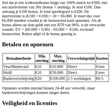
Stel dat je een welkomstbonus krijgt van 100% match tot €500, met
een inzetvereiste van 30x (bonus + storting). Je stort €100. Dan
ontvang je €100 bonus. Je total speeltegoed is €200. De
inzetvereiste is (€100 + €100) × 30 = €6.000. Je moet dus voor
€6.000 inzetten voordat je de bonuswinst kunt opnemen. Als de
bonus alleen op slots geldt met een RTP van 96%, is de verwachte
waarde: EV = (€6.000 × 0,96) – €6.000 = -€240, exclusief
bonuswinst. Reken altijd of de bonus gunstig is.
Betalen en opnemen
Min.
Max.
Betaalmethode
Verwerkingstijd
Kosten
storting
storting
Visa/Mastercard
€10
€10.000
Direct
Geen
Skrill
€10
€50.000
Direct
Geen
Bankoverschrijving
€20
€100.000
2‑5 werkdagen
€0‑5
Opnames worden meestal binnen 24‑48 uur verwerkt, maar
bankoverschrijvingen kunnen langer duren.
Veiligheid en licenties