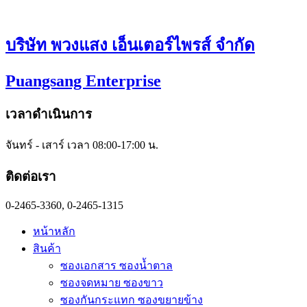
Skip
to
content
บริษัท พวงแสง เอ็นเตอร์ไพรส์ จำกัด
Puangsang Enterprise
เวลาดำเนินการ
จันทร์ - เสาร์ เวลา 08:00-17:00 น.
ติดต่อเรา
0-2465-3360, 0-2465-1315
หน้าหลัก
สินค้า
ซองเอกสาร ซองน้ำตาล
ซองจดหมาย ซองขาว
ซองกันกระแทก ซองขยายข้าง