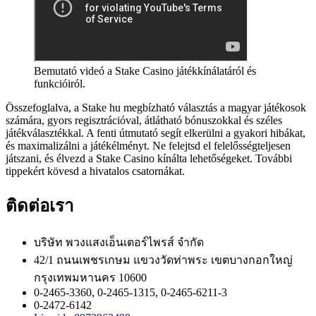
Bemutató videó a Stake Casino játékkínálatáról és
funkcióiról.
Összefoglalva, a Stake hu megbízható választás a magyar játékosok
számára, gyors regisztrációval, átlátható bónuszokkal és széles
játékválasztékkal. A fenti útmutató segít elkerülni a gyakori hibákat,
és maximalizálni a játékélményt. Ne felejtsd el felelősségteljesen
játszani, és élvezd a Stake Casino kínálta lehetőségeket. További
tippekért kövesd a hivatalos csatornákat.
ติดต่อเรา
บริษัท พวงแสงเอ็นเตอร์ไพรส์ จำกัด
42/1 ถนนเพชรเกษม แขวงวัดท่าพระ เขตบางกอกใหญ่
กรุงเทพมหานคร 10600
0-2465-3360, 0-2465-1315, 0-2465-6211-3
0-2472-6142