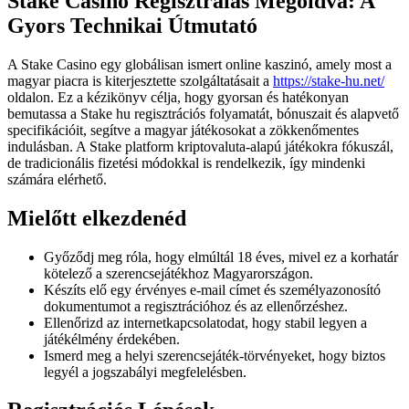
Stake Casino Regisztrálás Megoldva: A
Gyors Technikai Útmutató
A Stake Casino egy globálisan ismert online kaszinó, amely most a
magyar piacra is kiterjesztette szolgáltatásait a
https://stake-hu.net/
oldalon. Ez a kézikönyv célja, hogy gyorsan és hatékonyan
bemutassa a Stake hu regisztrációs folyamatát, bónuszait és alapvető
specifikációit, segítve a magyar játékosokat a zökkenőmentes
indulásban. A Stake platform kriptovaluta-alapú játékokra fókuszál,
de tradicionális fizetési módokkal is rendelkezik, így mindenki
számára elérhető.
Mielőtt elkezdenéd
Győződj meg róla, hogy elmúltál 18 éves, mivel ez a korhatár
kötelező a szerencsejátékhoz Magyarországon.
Készíts elő egy érvényes e-mail címet és személyazonosító
dokumentumot a regisztrációhoz és az ellenőrzéshez.
Ellenőrizd az internetkapcsolatodat, hogy stabil legyen a
játékélmény érdekében.
Ismerd meg a helyi szerencsejáték-törvényeket, hogy biztos
legyél a jogszabályi megfelelésben.