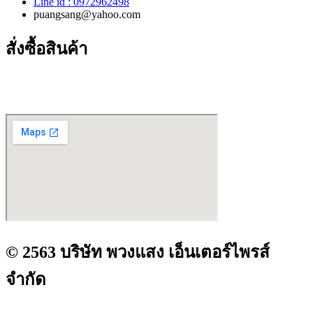
Line id : 0972962498
puangsang@yahoo.com
สั่งซื้อสินค้า
© 2563 บริษัท พวงแสง เอ็นเตอร์ไพรส์
จำกัด