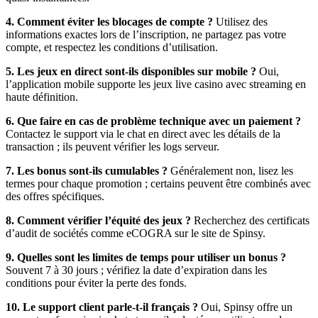
4. Comment éviter les blocages de compte ?
Utilisez des
informations exactes lors de l’inscription, ne partagez pas votre
compte, et respectez les conditions d’utilisation.
5. Les jeux en direct sont-ils disponibles sur mobile ?
Oui,
l’application mobile supporte les jeux live casino avec streaming en
haute définition.
6. Que faire en cas de problème technique avec un paiement ?
Contactez le support via le chat en direct avec les détails de la
transaction ; ils peuvent vérifier les logs serveur.
7. Les bonus sont-ils cumulables ?
Généralement non, lisez les
termes pour chaque promotion ; certains peuvent être combinés avec
des offres spécifiques.
8. Comment vérifier l’équité des jeux ?
Recherchez des certificats
d’audit de sociétés comme eCOGRA sur le site de Spinsy.
9. Quelles sont les limites de temps pour utiliser un bonus ?
Souvent 7 à 30 jours ; vérifiez la date d’expiration dans les
conditions pour éviter la perte des fonds.
10. Le support client parle-t-il français ?
Oui, Spinsy offre un