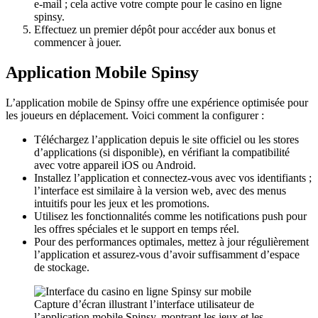
e-mail ; cela active votre compte pour le casino en ligne
spinsy.
Effectuez un premier dépôt pour accéder aux bonus et
commencer à jouer.
Application Mobile Spinsy
L’application mobile de Spinsy offre une expérience optimisée pour
les joueurs en déplacement. Voici comment la configurer :
Téléchargez l’application depuis le site officiel ou les stores
d’applications (si disponible), en vérifiant la compatibilité
avec votre appareil iOS ou Android.
Installez l’application et connectez-vous avec vos identifiants ;
l’interface est similaire à la version web, avec des menus
intuitifs pour les jeux et les promotions.
Utilisez les fonctionnalités comme les notifications push pour
les offres spéciales et le support en temps réel.
Pour des performances optimales, mettez à jour régulièrement
l’application et assurez-vous d’avoir suffisamment d’espace
de stockage.
Capture d’écran illustrant l’interface utilisateur de
l’application mobile Spinsy, montrant les jeux et les