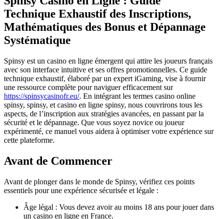
Spinsy Casino en Ligne : Guide
Technique Exhaustif des Inscriptions,
Mathématiques des Bonus et Dépannage
Systématique
Spinsy est un casino en ligne émergent qui attire les joueurs français
avec son interface intuitive et ses offres promotionnelles. Ce guide
technique exhaustif, élaboré par un expert iGaming, vise à fournir
une ressource complète pour naviguer efficacement sur
https://spinsycasinofr.eu/
. En intégrant les termes casino online
spinsy, spinsy, et casino en ligne spinsy, nous couvrirons tous les
aspects, de l’inscription aux stratégies avancées, en passant par la
sécurité et le dépannage. Que vous soyez novice ou joueur
expérimenté, ce manuel vous aidera à optimiser votre expérience sur
cette plateforme.
Avant de Commencer
Avant de plonger dans le monde de Spinsy, vérifiez ces points
essentiels pour une expérience sécurisée et légale :
Âge légal : Vous devez avoir au moins 18 ans pour jouer dans
un casino en ligne en France.