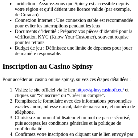
Juridiction : Assurez-vous que Spinsy est accessible depuis
votre région et qu’il détient une licence valide (par exemple,
de Curacao).
Connexion Internet : Une connexion stable est recommandée
pour éviter les interruptions pendant les jeux.
Documents d’identité : Préparez vos pièces d’identité pour la
vérification KYC (Know Your Customer), souvent requise
pour les retraits.
Budget de jeu : Définissez une limite de dépenses pour jouer
de manière responsable.
Inscription au Casino Spinsy
Pour accéder au casino online spinsy, suivez ces étapes détaillées :
Visitez le site officiel via le lien
https://spinsycasinofr.eu/
et
cliquez sur “S’inscrire” ou “Créer un compte”.
Remplissez le formulaire avec des informations personnelles
exactes : nom, adresse e-mail, date de naissance, et numéro de
téléphone.
Choisissez un nom d’utilisateur et un mot de passe sécurisé,
puis acceptez les conditions générales et la politique de
confidentialité.
Confirmez votre inscription en cliquant sur le lien envoyé par