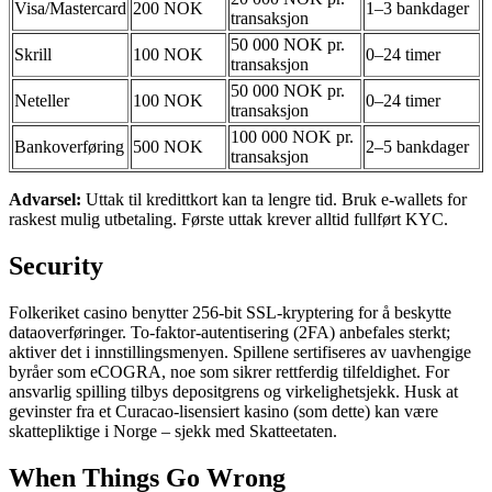
Visa/Mastercard
200 NOK
1–3 bankdager
transaksjon
50 000 NOK pr.
Skrill
100 NOK
0–24 timer
transaksjon
50 000 NOK pr.
Neteller
100 NOK
0–24 timer
transaksjon
100 000 NOK pr.
Bankoverføring
500 NOK
2–5 bankdager
transaksjon
Advarsel:
Uttak til kredittkort kan ta lengre tid. Bruk e-wallets for
raskest mulig utbetaling. Første uttak krever alltid fullført KYC.
Security
Folkeriket casino benytter 256-bit SSL-kryptering for å beskytte
dataoverføringer. To-faktor-autentisering (2FA) anbefales sterkt;
aktiver det i innstillingsmenyen. Spillene sertifiseres av uavhengige
byråer som eCOGRA, noe som sikrer rettferdig tilfeldighet. For
ansvarlig spilling tilbys depositgrens og virkelighetsjekk. Husk at
gevinster fra et Curacao-lisensiert kasino (som dette) kan være
skattepliktige i Norge – sjekk med Skatteetaten.
When Things Go Wrong