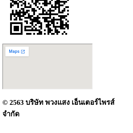
© 2563 บริษัท พวงแสง เอ็นเตอร์ไพรส์
จำกัด