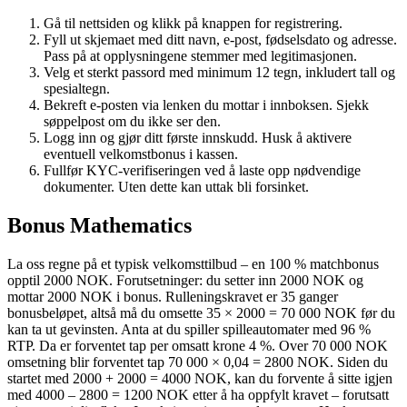
Gå til nettsiden og klikk på knappen for registrering.
Fyll ut skjemaet med ditt navn, e-post, fødselsdato og adresse.
Pass på at opplysningene stemmer med legitimasjonen.
Velg et sterkt passord med minimum 12 tegn, inkludert tall og
spesialtegn.
Bekreft e-posten via lenken du mottar i innboksen. Sjekk
søppelpost om du ikke ser den.
Logg inn og gjør ditt første innskudd. Husk å aktivere
eventuell velkomstbonus i kassen.
Fullfør KYC-verifiseringen ved å laste opp nødvendige
dokumenter. Uten dette kan uttak bli forsinket.
Bonus Mathematics
La oss regne på et typisk velkomsttilbud – en 100 % matchbonus
opptil 2000 NOK. Forutsetninger: du setter inn 2000 NOK og
mottar 2000 NOK i bonus. Rulleningskravet er 35 ganger
bonusbeløpet, altså må du omsette 35 × 2000 = 70 000 NOK før du
kan ta ut gevinsten. Anta at du spiller spilleautomater med 96 %
RTP. Da er forventet tap per omsatt krone 4 %. Over 70 000 NOK
omsetning blir forventet tap 70 000 × 0,04 = 2800 NOK. Siden du
startet med 2000 + 2000 = 4000 NOK, kan du forvente å sitte igjen
med 4000 – 2800 = 1200 NOK etter å ha oppfylt kravet – forutsatt