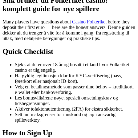
Slik bruker du Folkeriket casino:
komplett guide for nye spillere
Many players have questions about
Casino Folkeriket
before they
deposit their first euro — here are the honest answers. Denne guiden
dekker alt du trenger å vite for å komme i gang, fra registrering til
uttak, med detaljerte beregninger og praktiske tips.
Quick Checklist
Sjekk at du er over 18 år og bosatt i et land hvor Folkeriket
casino er tilgjengelig.
Ha gyldig legitimasjon klar for KYC-verifisering (pass,
førerkort eller nasjonalt ID-kort).
Velg en betalingsmetode som passer dine behov – kredittkort,
e-wallet eller bankoverføring.
Les bonusvilkårene nøye, spesielt omsetningskrav og
tidsbegrensninger.
Aktiver tofaktorautentisering (2FA) for ekstra sikkerhet.
Sett inn maksgrenser for innskudd og tap i ansvarlig
spilleverktøy.
How to Sign Up