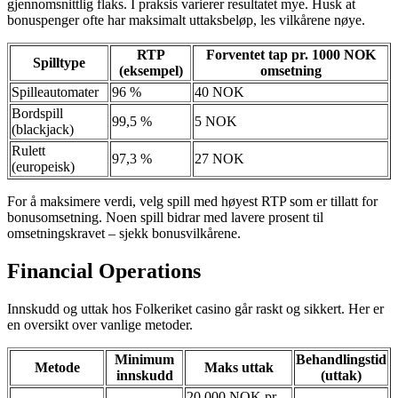
gjennomsnittlig flaks. I praksis varierer resultatet mye. Husk at
bonuspenger ofte har maksimalt uttaksbeløp, les vilkårene nøye.
RTP
Forventet tap pr. 1000 NOK
Spilltype
(eksempel)
omsetning
Spilleautomater
96 %
40 NOK
Bordspill
99,5 %
5 NOK
(blackjack)
Rulett
97,3 %
27 NOK
(europeisk)
For å maksimere verdi, velg spill med høyest RTP som er tillatt for
bonusomsetning. Noen spill bidrar med lavere prosent til
omsetningskravet – sjekk bonusvilkårene.
Financial Operations
Innskudd og uttak hos Folkeriket casino går raskt og sikkert. Her er
en oversikt over vanlige metoder.
Minimum
Behandlingstid
Metode
Maks uttak
innskudd
(uttak)
20 000 NOK pr.