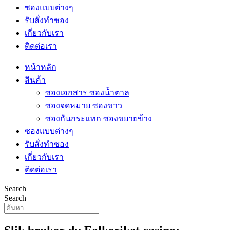
ซองแบบต่างๆ
รับสั่งทำซอง
เกี่ยวกับเรา
ติดต่อเรา
หน้าหลัก
สินค้า
ซองเอกสาร ซองน้ำตาล
ซองจดหมาย ซองขาว
ซองกันกระแทก ซองขยายข้าง
ซองแบบต่างๆ
รับสั่งทำซอง
เกี่ยวกับเรา
ติดต่อเรา
Search
Search