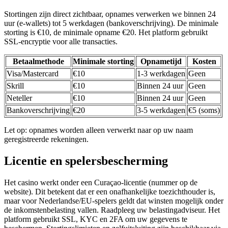
Stortingen zijn direct zichtbaar, opnames verwerken we binnen 24
uur (e-wallets) tot 5 werkdagen (bankoverschrijving). De minimale
storting is €10, de minimale opname €20. Het platform gebruikt
SSL-encryptie voor alle transacties.
Betaalmethode
Minimale storting
Opnametijd
Kosten
Visa/Mastercard
€10
1-3 werkdagen
Geen
Skrill
€10
Binnen 24 uur
Geen
Neteller
€10
Binnen 24 uur
Geen
Bankoverschrijving
€20
3-5 werkdagen
€5 (soms)
Let op: opnames worden alleen verwerkt naar op uw naam
geregistreerde rekeningen.
Licentie en spelersbescherming
Het casino werkt onder een Curaçao-licentie (nummer op de
website). Dit betekent dat er een onafhankelijke toezichthouder is,
maar voor Nederlandse/EU-spelers geldt dat winsten mogelijk onder
de inkomstenbelasting vallen. Raadpleeg uw belastingadviseur. Het
platform gebruikt SSL, KYC en 2FA om uw gegevens te