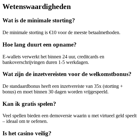
Wetenswaardigheden
Wat is de minimale storting?
De minimale storting is €10 voor de meeste betaalmethoden.
Hoe lang duurt een opname?
E-wallets verwerkt het binnen 24 uur, creditcards en
bankoverschrijvingen duren 1-5 werkdagen.
Wat zijn de inzetvereisten voor de welkomstbonus?
De standaardbonus heeft een inzetvereiste van 35x (storting +
bonus) en moet binnen 30 dagen worden vrijgespeeld.
Kan ik gratis spelen?
Veel spellen bieden een demoversie waarin u met virtueel geld speelt
– ideaal om te oefenen.
Is het casino veilig?