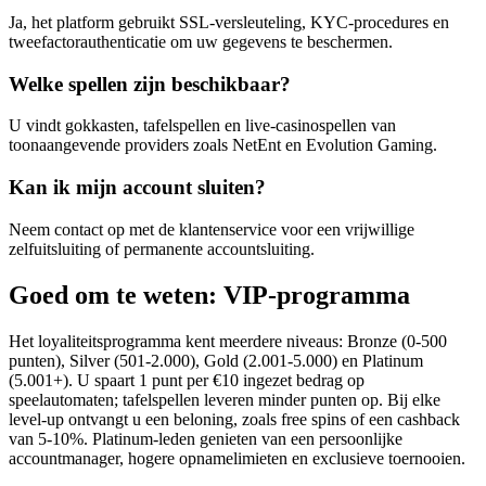
Ja, het platform gebruikt SSL-versleuteling, KYC-procedures en
tweefactorauthenticatie om uw gegevens te beschermen.
Welke spellen zijn beschikbaar?
U vindt gokkasten, tafelspellen en live-casinospellen van
toonaangevende providers zoals NetEnt en Evolution Gaming.
Kan ik mijn account sluiten?
Neem contact op met de klantenservice voor een vrijwillige
zelfuitsluiting of permanente accountsluiting.
Goed om te weten: VIP-programma
Het loyaliteitsprogramma kent meerdere niveaus: Bronze (0-500
punten), Silver (501-2.000), Gold (2.001-5.000) en Platinum
(5.001+). U spaart 1 punt per €10 ingezet bedrag op
speelautomaten; tafelspellen leveren minder punten op. Bij elke
level-up ontvangt u een beloning, zoals free spins of een cashback
van 5-10%. Platinum-leden genieten van een persoonlijke
accountmanager, hogere opnamelimieten en exclusieve toernooien.