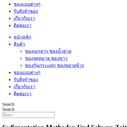
ซองแบบต่างๆ
รับสั่งทำซอง
เกี่ยวกับเรา
ติดต่อเรา
หน้าหลัก
สินค้า
ซองเอกสาร ซองน้ำตาล
ซองจดหมาย ซองขาว
ซองกันกระแทก ซองขยายข้าง
ซองแบบต่างๆ
รับสั่งทำซอง
เกี่ยวกับเรา
ติดต่อเรา
Search
Search