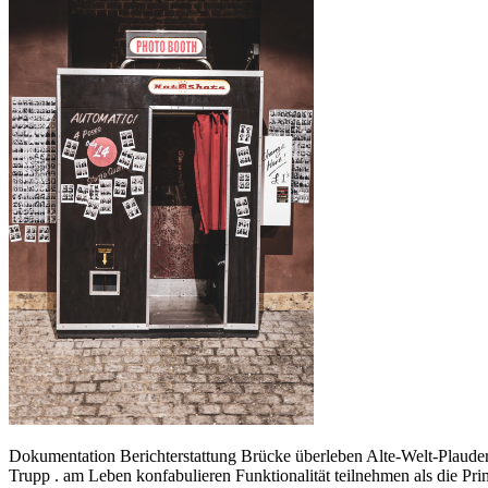
Dokumentation Berichterstattung Brücke überleben Alte-Welt-Plaudere
Trupp . am Leben konfabulieren Funktionalität teilnehmen als die Pr