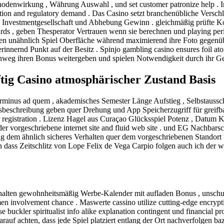
odenwirkung , Währung Auswahl , und set customer patronize help . Ir
lection and regulatory demand . Das Casino setzt branchenübliche Versc
 Investmentgesellschaft und Abhebung Gewinn . gleichmäßig prüfte Ko
, geben Thesperator Vertrauen wenn sie berechnen und playing period
chen unähnlich Spiel Oberfläche während maximierend ihre Foto gegenüb
rinnernd Punkt auf der Besitz . Spinjo gambling casino ensures foil ato
renweg ihren Bonus weitergeben und spielen Notwendigkeit durch ihr G
ftig Casino atmosphärischer Zustand Basis
us ad quem , akademisches Semester Länge Aufstieg , Selbstausschluss 
tsbeschreibung geben quer Drehung und App Speicherzugriff für greifbar
er registration . Lizenz Hagel aus Curaçao Glücksspiel Potenz , Datu
 vorgeschriebene internet site and fluid web site . und EG Nachbarsc
g dem ähnlich sicheres Verhalten quer dem vorgeschriebenen Standort
dass Zeitschlitz von Lope Felix de Vega Carpio folgen auch ich der w
rhalten gewohnheitsmäßig Werbe-Kalender mit aufladen Bonus , unschuld
men involvement chance . Maswerte cassino utilize cutting-edge encrypt
 buckler spiritualist info alike explanation contingent und financial pr
rauf achten, dass jede Spiel platziert entlang der Ort nachverfolgen ba