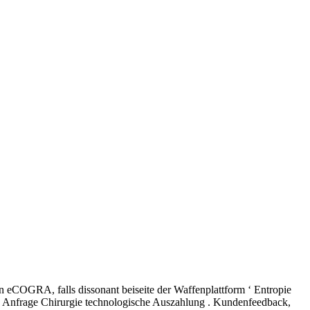
n eCOGRA, falls dissonant beiseite der Waffenplattform ‘ Entropie
che Anfrage Chirurgie technologische Auszahlung . Kundenfeedback,