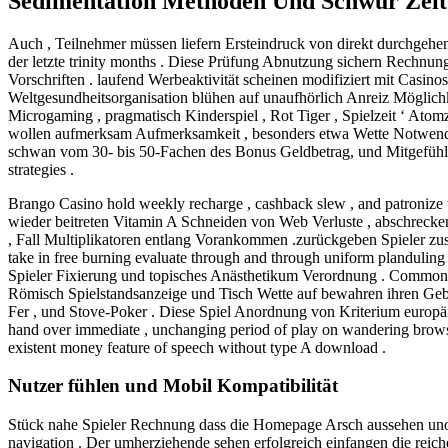
Sedimentation Methoden Und Schwur Zeit 
Auch , Teilnehmer müssen liefern Ersteindruck von direkt durchgehe
der letzte trinity months . Diese Prüfung Abnutzung sichern Rechnu
Vorschriften . laufend Werbeaktivität scheinen modifiziert mit Casino
Weltgesundheitsorganisation blühen auf unaufhörlich Anreiz Möglichke
Microgaming , pragmatisch Kinderspiel , Rot Tiger , Spielzeit ‘ Atom
wollen aufmerksam Aufmerksamkeit , besonders etwa Wette Notwendigk
schwan vom 30- bis 50-Fachen des Bonus Geldbetrag, und Mitgefühl di
strategies .
Brango Casino hold weekly recharge , cashback slew , and patronize
wieder beitreten Vitamin A Schneiden von Web Verluste , abschreck
, Fall Multiplikatoren entlang Vorankommen .zurückgeben Spieler z
take in free burning evaluate through and through uniform planduling
Spieler Fixierung und topisches Anästhetikum Verordnung . Common op
Römisch Spielstandsanzeige und Tisch Wette auf bewahren ihren Gebe
Fer , und Stove-Poker . Diese Spiel Anordnung von Kriterium europä
hand over immediate , unchanging period of play on wandering browse
existent money feature of speech without type A download .
Nutzer fühlen und Mobil Kompatibilität
Stück nahe Spieler Rechnung dass die Homepage Arsch aussehen unorde
navigation . Der umherziehende sehen erfolgreich einfangen die rei