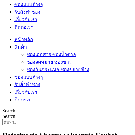
ซองแบบต่างๆ
รับสั่งทำซอง
เกี่ยวกับเรา
ติดต่อเรา
หน้าหลัก
สินค้า
ซองเอกสาร ซองน้ำตาล
ซองจดหมาย ซองขาว
ซองกันกระแทก ซองขยายข้าง
ซองแบบต่างๆ
รับสั่งทำซอง
เกี่ยวกับเรา
ติดต่อเรา
Search
Search