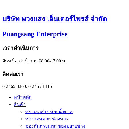
Skip
to
content
บริษัท พวงแสง เอ็นเตอร์ไพรส์ จำกัด
Puangsang Enterprise
เวลาดำเนินการ
จันทร์ - เสาร์ เวลา 08:00-17:00 น.
ติดต่อเรา
0-2465-3360, 0-2465-1315
หน้าหลัก
สินค้า
ซองเอกสาร ซองน้ำตาล
ซองจดหมาย ซองขาว
ซองกันกระแทก ซองขยายข้าง