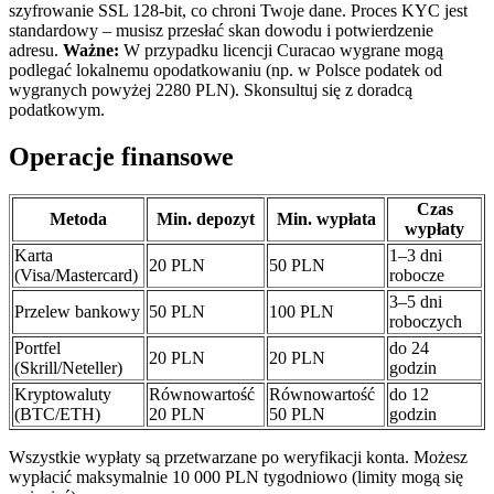
szyfrowanie SSL 128-bit, co chroni Twoje dane. Proces KYC jest
standardowy – musisz przesłać skan dowodu i potwierdzenie
adresu.
Ważne:
W przypadku licencji Curacao wygrane mogą
podlegać lokalnemu opodatkowaniu (np. w Polsce podatek od
wygranych powyżej 2280 PLN). Skonsultuj się z doradcą
podatkowym.
Operacje finansowe
Czas
Metoda
Min. depozyt
Min. wypłata
wypłaty
Karta
1–3 dni
20 PLN
50 PLN
(Visa/Mastercard)
robocze
3–5 dni
Przelew bankowy
50 PLN
100 PLN
roboczych
Portfel
do 24
20 PLN
20 PLN
(Skrill/Neteller)
godzin
Kryptowaluty
Równowartość
Równowartość
do 12
(BTC/ETH)
20 PLN
50 PLN
godzin
Wszystkie wypłaty są przetwarzane po weryfikacji konta. Możesz
wypłacić maksymalnie 10 000 PLN tygodniowo (limity mogą się