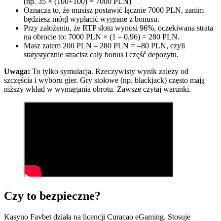
(np. 35 × (100+100) = 7000 PLN)
Oznacza to, że musisz postawić łącznie 7000 PLN, zanim
będziesz mógł wypłacić wygrane z bonusu.
Przy założeniu, że RTP slotu wynosi 96%, oczekiwana strata
na obrocie to: 7000 PLN × (1 – 0,96) = 280 PLN.
Masz zatem 200 PLN – 280 PLN = –80 PLN, czyli
statystycznie stracisz cały bonus i część depozytu.
Uwaga:
To tylko symulacja. Rzeczywisty wynik zależy od
szczęścia i wyboru gier. Gry stołowe (np. blackjack) często mają
niższy wkład w wymagania obrotu. Zawsze czytaj warunki.
Czy to bezpieczne?
Kasyno Favbet działa na licencji Curacao eGaming. Stosuje