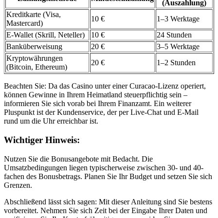
(Auszahlung)
Kreditkarte (Visa,
10 €
1–3 Werktage
Mastercard)
E-Wallet (Skrill, Neteller)
10 €
24 Stunden
Banküberweisung
20 €
3–5 Werktage
Kryptowährungen
20 €
1–2 Stunden
(Bitcoin, Ethereum)
Beachten Sie: Da das Casino unter einer Curacao-Lizenz operiert,
können Gewinne in Ihrem Heimatland steuerpflichtig sein –
informieren Sie sich vorab bei Ihrem Finanzamt. Ein weiterer
Pluspunkt ist der Kundenservice, der per Live-Chat und E-Mail
rund um die Uhr erreichbar ist.
Wichtiger Hinweis:
Nutzen Sie die Bonusangebote mit Bedacht. Die
Umsatzbedingungen liegen typischerweise zwischen 30- und 40-
fachen des Bonusbetrags. Planen Sie Ihr Budget und setzen Sie sich
Grenzen.
Abschließend lässt sich sagen: Mit dieser Anleitung sind Sie bestens
vorbereitet. Nehmen Sie sich Zeit bei der Eingabe Ihrer Daten und