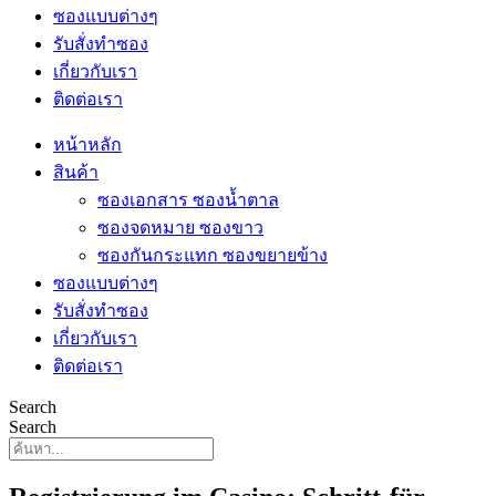
ซองแบบต่างๆ
รับสั่งทำซอง
เกี่ยวกับเรา
ติดต่อเรา
หน้าหลัก
สินค้า
ซองเอกสาร ซองน้ำตาล
ซองจดหมาย ซองขาว
ซองกันกระแทก ซองขยายข้าง
ซองแบบต่างๆ
รับสั่งทำซอง
เกี่ยวกับเรา
ติดต่อเรา
Search
Search