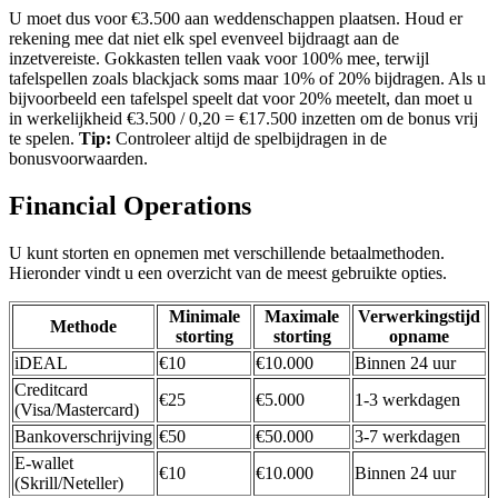
U moet dus voor €3.500 aan weddenschappen plaatsen. Houd er
rekening mee dat niet elk spel evenveel bijdraagt aan de
inzetvereiste. Gokkasten tellen vaak voor 100% mee, terwijl
tafelspellen zoals blackjack soms maar 10% of 20% bijdragen. Als u
bijvoorbeeld een tafelspel speelt dat voor 20% meetelt, dan moet u
in werkelijkheid €3.500 / 0,20 = €17.500 inzetten om de bonus vrij
te spelen.
Tip:
Controleer altijd de spelbijdragen in de
bonusvoorwaarden.
Financial Operations
U kunt storten en opnemen met verschillende betaalmethoden.
Hieronder vindt u een overzicht van de meest gebruikte opties.
Minimale
Maximale
Verwerkingstijd
Methode
storting
storting
opname
iDEAL
€10
€10.000
Binnen 24 uur
Creditcard
€25
€5.000
1-3 werkdagen
(Visa/Mastercard)
Bankoverschrijving
€50
€50.000
3-7 werkdagen
E-wallet
€10
€10.000
Binnen 24 uur
(Skrill/Neteller)