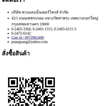
ติดต่อเรา
บริษัท พวงแสงเอ็นเตอร์ไพรส์ จำกัด
42/1 ถนนเพชรเกษม แขวงวัดท่าพระ เขตบางกอกใหญ่
กรุงเทพมหานคร 10600
0-2465-3360, 0-2465-1315, 0-2465-6211-3
0-2472-6142
Line id : 0972962498
puangsang@yahoo.com
สั่งซื้อสินค้า