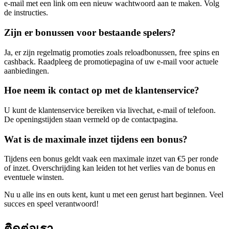
e-mail met een link om een nieuw wachtwoord aan te maken. Volg
de instructies.
Zijn er bonussen voor bestaande spelers?
Ja, er zijn regelmatig promoties zoals reloadbonussen, free spins en
cashback. Raadpleeg de promotiepagina of uw e-mail voor actuele
aanbiedingen.
Hoe neem ik contact op met de klantenservice?
U kunt de klantenservice bereiken via livechat, e-mail of telefoon.
De openingstijden staan vermeld op de contactpagina.
Wat is de maximale inzet tijdens een bonus?
Tijdens een bonus geldt vaak een maximale inzet van €5 per ronde
of inzet. Overschrijding kan leiden tot het verlies van de bonus en
eventuele winsten.
Nu u alle ins en outs kent, kunt u met een gerust hart beginnen. Veel
succes en speel verantwoord!