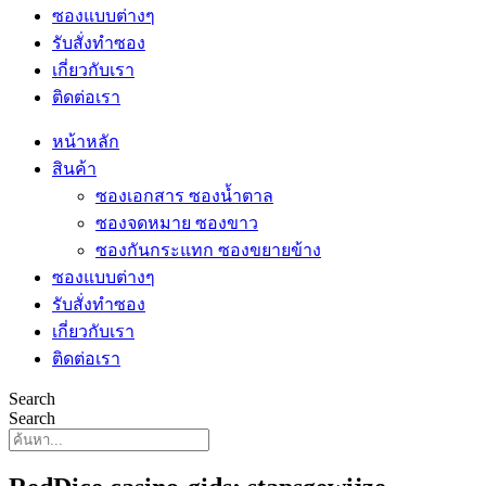
ซองแบบต่างๆ
รับสั่งทำซอง
เกี่ยวกับเรา
ติดต่อเรา
หน้าหลัก
สินค้า
ซองเอกสาร ซองน้ำตาล
ซองจดหมาย ซองขาว
ซองกันกระแทก ซองขยายข้าง
ซองแบบต่างๆ
รับสั่งทำซอง
เกี่ยวกับเรา
ติดต่อเรา
Search
Search