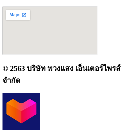
© 2563 บริษัท พวงแสง เอ็นเตอร์ไพรส์
จำกัด