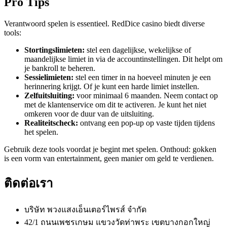
Pro Tips
Verantwoord spelen is essentieel. RedDice casino biedt diverse
tools:
Stortingslimieten:
stel een dagelijkse, wekelijkse of
maandelijkse limiet in via de accountinstellingen. Dit helpt om
je bankroll te beheren.
Sessielimieten:
stel een timer in na hoeveel minuten je een
herinnering krijgt. Of je kunt een harde limiet instellen.
Zelfuitsluiting:
voor minimaal 6 maanden. Neem contact op
met de klantenservice om dit te activeren. Je kunt het niet
omkeren voor de duur van de uitsluiting.
Realiteitscheck:
ontvang een pop-up op vaste tijden tijdens
het spelen.
Gebruik deze tools voordat je begint met spelen. Onthoud: gokken
is een vorm van entertainment, geen manier om geld te verdienen.
ติดต่อเรา
บริษัท พวงแสงเอ็นเตอร์ไพรส์ จำกัด
42/1 ถนนเพชรเกษม แขวงวัดท่าพระ เขตบางกอกใหญ่