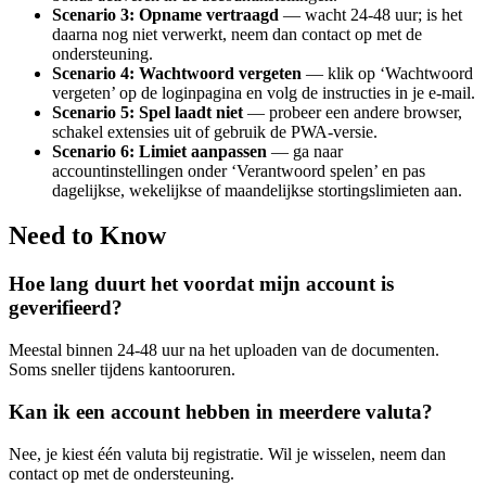
Scenario 3: Opname vertraagd
— wacht 24-48 uur; is het
daarna nog niet verwerkt, neem dan contact op met de
ondersteuning.
Scenario 4: Wachtwoord vergeten
— klik op ‘Wachtwoord
vergeten’ op de loginpagina en volg de instructies in je e-mail.
Scenario 5: Spel laadt niet
— probeer een andere browser,
schakel extensies uit of gebruik de PWA-versie.
Scenario 6: Limiet aanpassen
— ga naar
accountinstellingen onder ‘Verantwoord spelen’ en pas
dagelijkse, wekelijkse of maandelijkse stortingslimieten aan.
Need to Know
Hoe lang duurt het voordat mijn account is
geverifieerd?
Meestal binnen 24-48 uur na het uploaden van de documenten.
Soms sneller tijdens kantooruren.
Kan ik een account hebben in meerdere valuta?
Nee, je kiest één valuta bij registratie. Wil je wisselen, neem dan
contact op met de ondersteuning.