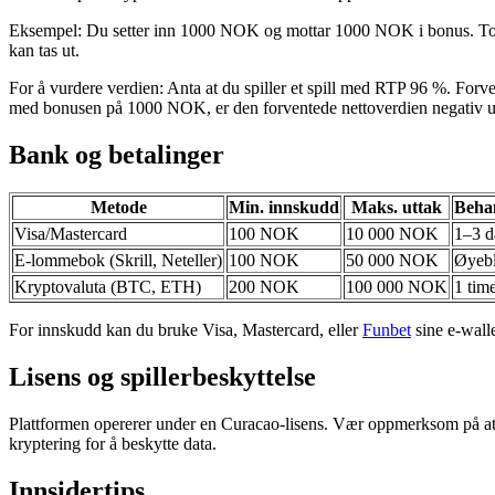
Eksempel: Du setter inn 1000 NOK og mottar 1000 NOK i bonus. Tot
kan tas ut.
For å vurdere verdien: Anta at du spiller et spill med RTP 96 %. 
med bonusen på 1000 NOK, er den forventede nettoverdien negativ uten
Bank og betalinger
Metode
Min. innskudd
Maks. uttak
Behan
Visa/Mastercard
100 NOK
10 000 NOK
1–3 d
E-lommebok (Skrill, Neteller)
100 NOK
50 000 NOK
Øyebl
Kryptovaluta (BTC, ETH)
200 NOK
100 000 NOK
1 tim
For innskudd kan du bruke Visa, Mastercard, eller
Funbet
sine e-walle
Lisens og spillerbeskyttelse
Plattformen opererer under en Curacao-lisens. Vær oppmerksom på at g
kryptering for å beskytte data.
Innsidertips