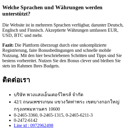
Welche Sprachen und Währungen werden
unterstützt?
Die Website ist in mehreren Sprachen verfügbar, darunter Deutsch,
Englisch und Finnisch. Akzeptierte Währungen umfassen EUR,
USD, BTC und mehr.
Fazit:
Die Plattform überzeugt durch eine unkomplizierte
Registrierung, faire Bonusbedingungen und schnelle mobile
Nutzung. Mit den hier beschriebenen Schritten und Tipps sind Sie
bestens vorbereitet. Nutzen Sie den Bonus clever und bleiben Sie
stets im Rahmen Ihres Budgets.
ติดต่อเรา
บริษัท พวงแสงเอ็นเตอร์ไพรส์ จำกัด
42/1 ถนนเพชรเกษม แขวงวัดท่าพระ เขตบางกอกใหญ่
กรุงเทพมหานคร 10600
0-2465-3360, 0-2465-1315, 0-2465-6211-3
0-2472-6142
Line id : 0972962498