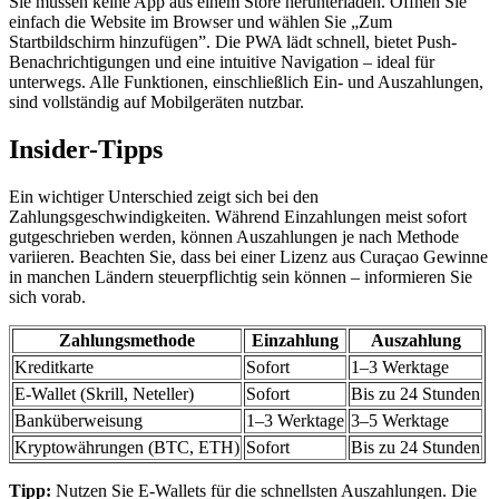
Sie müssen keine App aus einem Store herunterladen. Öffnen Sie
einfach die Website im Browser und wählen Sie „Zum
Startbildschirm hinzufügen”. Die PWA lädt schnell, bietet Push-
Benachrichtigungen und eine intuitive Navigation – ideal für
unterwegs. Alle Funktionen, einschließlich Ein- und Auszahlungen,
sind vollständig auf Mobilgeräten nutzbar.
Insider-Tipps
Ein wichtiger Unterschied zeigt sich bei den
Zahlungsgeschwindigkeiten. Während Einzahlungen meist sofort
gutgeschrieben werden, können Auszahlungen je nach Methode
variieren. Beachten Sie, dass bei einer Lizenz aus Curaçao Gewinne
in manchen Ländern steuerpflichtig sein können – informieren Sie
sich vorab.
Zahlungsmethode
Einzahlung
Auszahlung
Kreditkarte
Sofort
1–3 Werktage
E-Wallet (Skrill, Neteller)
Sofort
Bis zu 24 Stunden
Banküberweisung
1–3 Werktage
3–5 Werktage
Kryptowährungen (BTC, ETH)
Sofort
Bis zu 24 Stunden
Tipp:
Nutzen Sie E-Wallets für die schnellsten Auszahlungen. Die