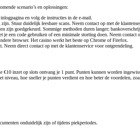
komende scenario’s en oplossingen:
logpagina en volg de instructies in de e-mail.
zijn. Stuur duidelijk leesbare scans. Neem contact op met de klantenser
en zijn goedgekeurd. Sommige methoden duren langer; bankoverschrij
je een code gebruiken of een minimale storting doen. Neem contact op 
ndere browser. Het casino werkt het beste op Chrome of Firefox.
it. Neem direct contact op met de klantenservice voor ontgrendeling.
e €10 inzet op slots ontvang je 1 punt. Punten kunnen worden ingewiss
et niveau, hoe sneller je punten verdient en hoe beter de voordelen, z
cumenten onduidelijk zijn of tijdens piekperiodes.