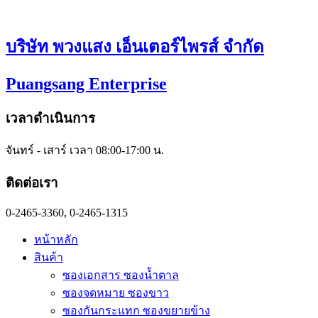
Skip
to
content
บริษัท พวงแสง เอ็นเตอร์ไพรส์ จำกัด
Puangsang Enterprise
เวลาดำเนินการ
จันทร์ - เสาร์ เวลา 08:00-17:00 น.
ติดต่อเรา
0-2465-3360, 0-2465-1315
หน้าหลัก
สินค้า
ซองเอกสาร ซองน้ำตาล
ซองจดหมาย ซองขาว
ซองกันกระแทก ซองขยายข้าง