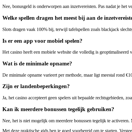
Nee, bonusgeld is onderworpen aan inzetvereisten. Pas nadat je het v
Welke spellen dragen het meest bij aan de inzetvereist
Slots dragen vaak 100% bij, terwijl tafelspellen zoals blackjack sle
Is er een app voor mobiel spelen?
Het casino heeft een mobiele website die volledig is geoptimaliseerd 
Wat is de minimale opname?
De minimale opname varieert per methode, maar ligt meestal rond €10 
Zijn er landenbeperkingen?
Ja, het casino accepteert geen spelers uit bepaalde rechtsgebieden, z
Kan ik meerdere bonussen tegelijk gebruiken?
Nee, het is niet mogelijk om meerdere bonussen tegelijk te activeren.
Met deze praktische gids ben je goed voorbereid om te starten. Vergeet 