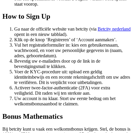
staat voorop.
How to Sign Up
Ga naar de officiële website van betcity (via
Betcity nederland
opent in een nieuw tabblad).
Klik op de knop ‘Registreren’ of ‘Account aanmaken’.
Vul het registratieformulier in: kies een gebruikersnaam,
wachtwoord, en voer uw persoonlijke gegevens in (naam,
adres, geboortedatum).
Bevestig uw e-mailadres door op de link in de
bevestigingsmail te klikken.
Voer de KYC-procedure uit: upload een geldig
identiteitsbewijs en een recente rekeningafschrift om uw adres
te verifiëren. Dit is verplicht voor uitbetalingen.
Activeer twee-factor-authenticatie (2FA) voor extra
veiligheid. Dit raden wij ten sterkste aan.
Uw account is nu klaar. Stort uw eerste bedrag om het
welkomstbonusaanbod te claimen.
Bonus Mathematics
Bij betcity kunt u vaak een welkomstbonus krijgen. Stel, de bonus is