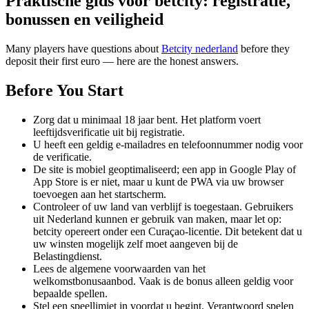
Praktische gids voor betcity: registratie,
bonussen en veiligheid
Many players have questions about
Betcity nederland
before they
deposit their first euro — here are the honest answers.
Before You Start
Zorg dat u minimaal 18 jaar bent. Het platform voert
leeftijdsverificatie uit bij registratie.
U heeft een geldig e-mailadres en telefoonnummer nodig voor
de verificatie.
De site is mobiel geoptimaliseerd; een app in Google Play of
App Store is er niet, maar u kunt de PWA via uw browser
toevoegen aan het startscherm.
Controleer of uw land van verblijf is toegestaan. Gebruikers
uit Nederland kunnen er gebruik van maken, maar let op:
betcity opereert onder een Curaçao-licentie. Dit betekent dat u
uw winsten mogelijk zelf moet aangeven bij de
Belastingdienst.
Lees de algemene voorwaarden van het
welkomstbonusaanbod. Vaak is de bonus alleen geldig voor
bepaalde spellen.
Stel een speellimiet in voordat u begint. Verantwoord spelen