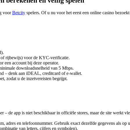
en berekenen en veilig spelen
ng voor
Betcity
spelers. Of u nu voor het eerst een online casino bezoekt 
d).
 of rijbewijs) voor de KYC-verificatie.
or een account bij deze operator.
n minimale downloadsnelheid van 5 Mbps.
nd – denk aan iDEAL, creditcard of e-wallet.
t, zodat u de inzetvereisten begrijpt.
 de app is niet beschikbaar in officiële stores, maar de site werkt vl
um, adres en telefoonnummer. Gebruik exact dezelfde gegevens als op 
binatie van letters, cijfers en symbolen).