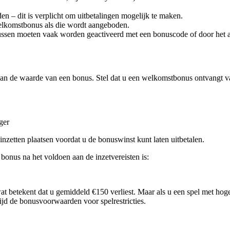
en – dit is verplicht om uitbetalingen mogelijk te maken.
welkomstbonus als die wordt aangeboden.
onussen moeten vaak worden geactiveerd met een bonuscode of door het 
van de waarde van een bonus. Stel dat u een welkomstbonus ontvangt va
ger
nzetten plaatsen voordat u de bonuswinst kunt laten uitbetalen.
onus na het voldoen aan de inzetvereisten is:
at betekent dat u gemiddeld €150 verliest. Maar als u een spel met hog
ijd de bonusvoorwaarden voor spelrestricties.