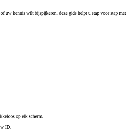
of uw kennis wilt bijspijkeren, deze gids helpt u stap voor stap met
ekkeloos op elk scherm.
uw ID.