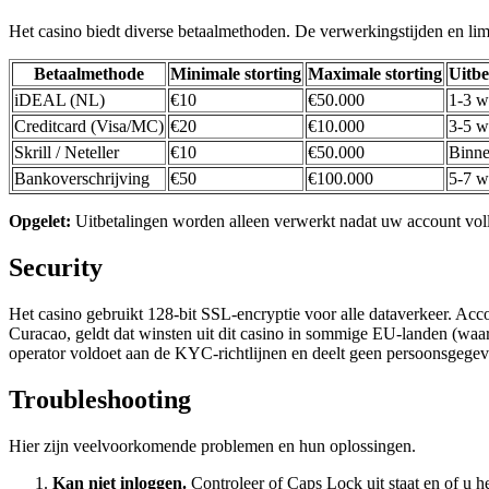
Het casino biedt diverse betaalmethoden. De verwerkingstijden en limi
Betaalmethode
Minimale storting
Maximale storting
Uitbe
iDEAL (NL)
€10
€50.000
1-3 w
Creditcard (Visa/MC)
€20
€10.000
3-5 w
Skrill / Neteller
€10
€50.000
Binne
Bankoverschrijving
€50
€100.000
5-7 w
Opgelet:
Uitbetalingen worden alleen verwerkt nadat uw account voll
Security
Het casino gebruikt 128-bit SSL-encryptie voor alle dataverkeer. Ac
Curacao, geldt dat winsten uit dit casino in sommige EU-landen (waar
operator voldoet aan de KYC-richtlijnen en deelt geen persoonsgeg
Troubleshooting
Hier zijn veelvoorkomende problemen en hun oplossingen.
Kan niet inloggen.
Controleer of Caps Lock uit staat en of u he