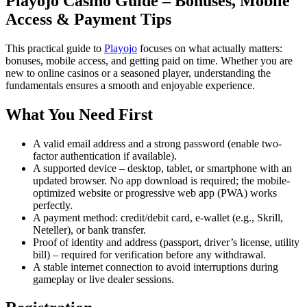
Playojo Casino Guide – Bonuses, Mobile
Access & Payment Tips
This practical guide to
Playojo
focuses on what actually matters:
bonuses, mobile access, and getting paid on time. Whether you are
new to online casinos or a seasoned player, understanding the
fundamentals ensures a smooth and enjoyable experience.
What You Need First
A valid email address and a strong password (enable two-
factor authentication if available).
A supported device – desktop, tablet, or smartphone with an
updated browser. No app download is required; the mobile-
optimized website or progressive web app (PWA) works
perfectly.
A payment method: credit/debit card, e‑wallet (e.g., Skrill,
Neteller), or bank transfer.
Proof of identity and address (passport, driver’s license, utility
bill) – required for verification before any withdrawal.
A stable internet connection to avoid interruptions during
gameplay or live dealer sessions.