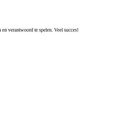
n en verantwoord te spelen. Veel succes!