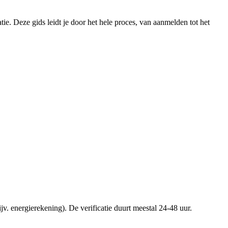
tie. Deze gids leidt je door het hele proces, van aanmelden tot het
jv. energierekening). De verificatie duurt meestal 24‑48 uur.