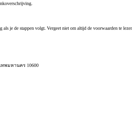
ankoverschrijving.
g als je de stappen volgt. Vergeet niet om altijd de voorwaarden te leze
งเทพมหานคร 10600