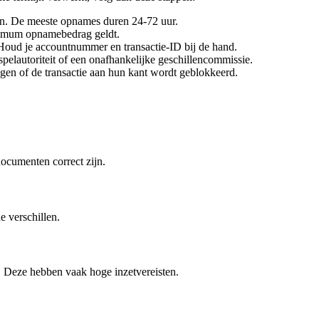
en. De meeste opnames duren 24‑72 uur.
maximum opnamebedrag geldt.
 Houd je accountnummer en transactie-ID bij de hand.
spelautoriteit of een onafhankelijke geschillencommissie.
agen of de transactie aan hun kant wordt geblokkeerd.
documenten correct zijn.
e verschillen.
. Deze hebben vaak hoge inzetvereisten.