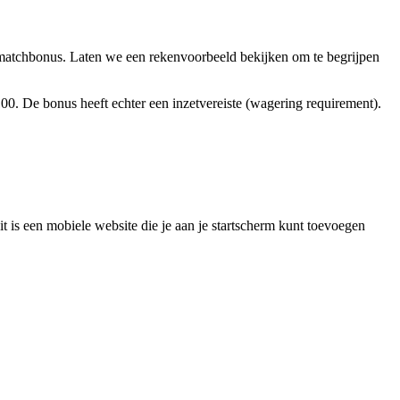
en matchbonus. Laten we een rekenvoorbeeld bekijken om te begrijpen
€100. De bonus heeft echter een inzetvereiste (wagering requirement).
 is een mobiele website die je aan je startscherm kunt toevoegen