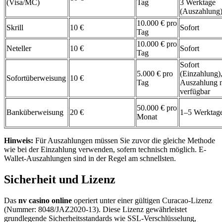
(Visa/MC)
Tag
3 Werktage
(Auszahlung
10.000 € pro
Skrill
10 €
Sofort
Tag
10.000 € pro
Neteller
10 €
Sofort
Tag
Sofort
5.000 € pro
(Einzahlung)
Sofortüberweisung
10 €
Tag
Auszahlung n
verfügbar
50.000 € pro
Banküberweisung
20 €
1–5 Werktag
Monat
Hinweis:
Für Auszahlungen müssen Sie zuvor die gleiche Methode
wie bei der Einzahlung verwenden, sofern technisch möglich. E-
Wallet-Auszahlungen sind in der Regel am schnellsten.
Sicherheit und Lizenz
Das
nv casino online
operiert unter einer gültigen Curacao-Lizenz
(Nummer: 8048/JAZ2020-13). Diese Lizenz gewährleistet
grundlegende Sicherheitsstandards wie SSL-Verschlüsselung,