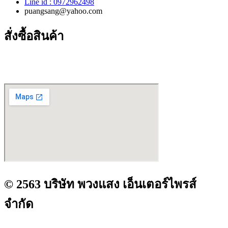
Line id : 0972962498
puangsang@yahoo.com
สั่งซื้อสินค้า
© 2563 บริษัท พวงแสง เอ็นเตอร์ไพรส์
จำกัด