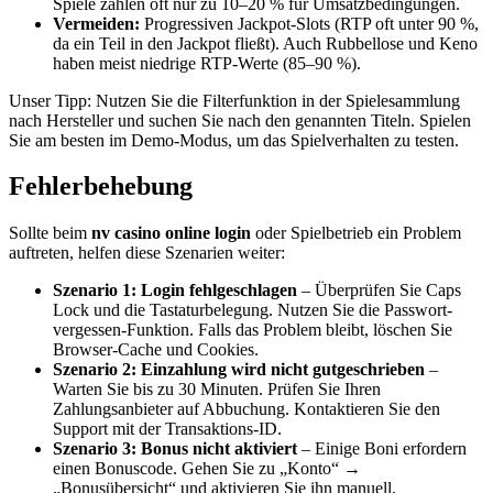
Spiele zählen oft nur zu 10–20 % für Umsatzbedingungen.
Vermeiden:
Progressiven Jackpot-Slots (RTP oft unter 90 %,
da ein Teil in den Jackpot fließt). Auch Rubbellose und Keno
haben meist niedrige RTP-Werte (85–90 %).
Unser Tipp: Nutzen Sie die Filterfunktion in der Spielesammlung
nach Hersteller und suchen Sie nach den genannten Titeln. Spielen
Sie am besten im Demo-Modus, um das Spielverhalten zu testen.
Fehlerbehebung
Sollte beim
nv casino online login
oder Spielbetrieb ein Problem
auftreten, helfen diese Szenarien weiter:
Szenario 1: Login fehlgeschlagen
– Überprüfen Sie Caps
Lock und die Tastaturbelegung. Nutzen Sie die Passwort-
vergessen-Funktion. Falls das Problem bleibt, löschen Sie
Browser-Cache und Cookies.
Szenario 2: Einzahlung wird nicht gutgeschrieben
–
Warten Sie bis zu 30 Minuten. Prüfen Sie Ihren
Zahlungsanbieter auf Abbuchung. Kontaktieren Sie den
Support mit der Transaktions-ID.
Szenario 3: Bonus nicht aktiviert
– Einige Boni erfordern
einen Bonuscode. Gehen Sie zu „Konto“ →
„Bonusübersicht“ und aktivieren Sie ihn manuell.