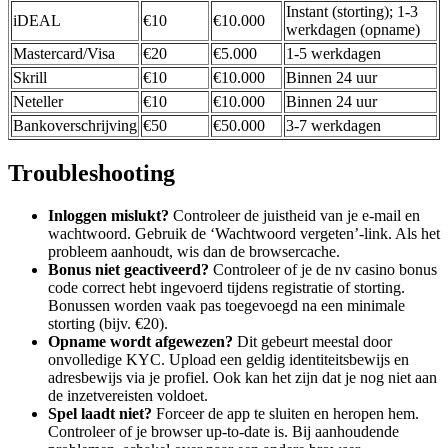
Instant (storting); 1-3
iDEAL
€10
€10.000
werkdagen (opname)
Mastercard/Visa
€20
€5.000
1-5 werkdagen
Skrill
€10
€10.000
Binnen 24 uur
Neteller
€10
€10.000
Binnen 24 uur
Bankoverschrijving
€50
€50.000
3-7 werkdagen
Troubleshooting
Inloggen mislukt?
Controleer de juistheid van je e-mail en
wachtwoord. Gebruik de ‘Wachtwoord vergeten’-link. Als het
probleem aanhoudt, wis dan de browsercache.
Bonus niet geactiveerd?
Controleer of je de nv casino bonus
code correct hebt ingevoerd tijdens registratie of storting.
Bonussen worden vaak pas toegevoegd na een minimale
storting (bijv. €20).
Opname wordt afgewezen?
Dit gebeurt meestal door
onvolledige KYC. Upload een geldig identiteitsbewijs en
adresbewijs via je profiel. Ook kan het zijn dat je nog niet aan
de inzetvereisten voldoet.
Spel laadt niet?
Forceer de app te sluiten en heropen hem.
Controleer of je browser up-to-date is. Bij aanhoudende