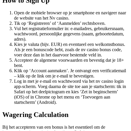
How to Sign Up
Open de mobiele browser op je smartphone en navigeer naar
de website van het Nv casino.
Tik op ‘Registreren’ of ‘Aanmelden’ rechtsboven.
Vul het registratieformulier in: e-mailadres, gebruikersnaam,
wachtwoord, persoonlijke gegevens (naam, geboortedatum,
adres).
Kies je valuta (bijv. EUR) en eventueel een welkomstbonus.
Als je een bonuscode hebt, zoals de nv casino bonus code,
voer deze dan in het daarvoor bestemde veld in.
Accepteer de algemene voorwaarden en bevestig dat je 18+
bent.
Klik op ‘Account aanmaken’. Je ontvangt een verificatiemail
– klik op de link om je e-mail te bevestigen.
Log in met je e-mail en wachtwoord via het nv casino login
app-scherm. Voeg daarna de site toe aan je startscherm: tik in
Safari op het deelpictogram en kies ‘Zet in beginscherm’
(iOS) of in Chrome op het menu en ‘Toevoegen aan
startscherm’ (Android).
Wagering Calculation
Bij het accepteren van een bonus is het essentieel om de