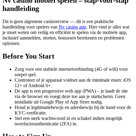
Nv casino mobiel spelen – stap-voor-stap
handleiding
Dit is geen algemene casinoreview — dit is een praktische
handleiding voor spelers van
Nv casino app
. Hier vind je alles wat
je moet weten om veilig en efficiënt te spelen via de mobiele app,
inclusief aanmelden, storten, bonussen berekenen en problemen
oplossen.
Before You Start
Zorg voor een stabiele internetverbinding (4G of wifi) voor
soepel spel.
Controleer of je apparaat voldoet aan de minimale eisen: iOS
12+ of Android 6+.
De app is een progressive web app (PWA) – je laadt de site
via de browser en voegt deze toe aan je startscherm. Geen
installatie uit Google Play of App Store nodig.
Houd je legitimatiebewijs en adresbewijs bij de hand voor de
KYC-verificatie.
Stel een sterk wachtwoord in en schakel indien mogelijk
tweefactorauthenticatie (2FA) in.