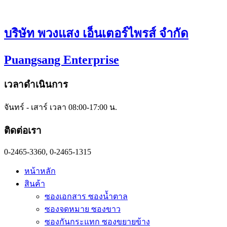
Skip
to
content
บริษัท พวงแสง เอ็นเตอร์ไพรส์ จำกัด
Puangsang Enterprise
เวลาดำเนินการ
จันทร์ - เสาร์ เวลา 08:00-17:00 น.
ติดต่อเรา
0-2465-3360, 0-2465-1315
หน้าหลัก
สินค้า
ซองเอกสาร ซองน้ำตาล
ซองจดหมาย ซองขาว
ซองกันกระแทก ซองขยายข้าง