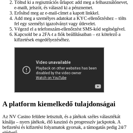
Töltsd ki a regisztrációs űrlapot: add meg a felhasználónevet,
e-mailt, jelszót, és válaszd ki a pénznemet.
Erősítsd meg az e-mail-címet a kapott linkkel.
Add meg a személyes adatokat a KYC-ellenőrzéshez – tölts
fel egy személyi igazolványt vagy útlevelet.
Végezd el a telefonszám-ellenőrzést SMS-kód segítségével.
Kapcsold be a 2FA-t a fiók beállításaiban – ez kötelező a
kifizetések engedélyezéséhez.
A platform kiemelkedő tulajdonságai
Az NV Casino felülete letisztult, és a játékok széles választékát
kínálja – nyers játékok, élő kaszinó és progresszív jackpotok. A
befizetési és kifizetési folyamatok gyorsak, a támogatás pedig 24/7
elérhető.