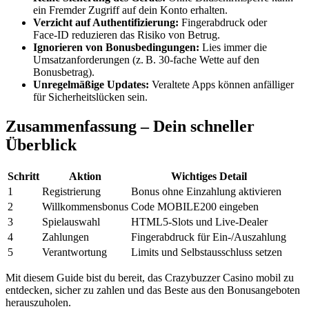
ein Fremder Zugriff auf dein Konto erhalten.
Verzicht auf Authentifizierung:
Fingerabdruck oder
Face‑ID reduzieren das Risiko von Betrug.
Ignorieren von Bonusbedingungen:
Lies immer die
Umsatzanforderungen (z. B. 30‑fache Wette auf den
Bonusbetrag).
Unregelmäßige Updates:
Veraltete Apps können anfälliger
für Sicherheitslücken sein.
Zusammenfassung – Dein schneller
Überblick
Schritt
Aktion
Wichtiges Detail
1
Registrierung
Bonus ohne Einzahlung aktivieren
2
Willkommensbonus
Code MOBILE200 eingeben
3
Spielauswahl
HTML5‑Slots und Live‑Dealer
4
Zahlungen
Fingerabdruck für Ein‑/Auszahlung
5
Verantwortung
Limits und Selbstausschluss setzen
Mit diesem Guide bist du bereit, das Crazybuzzer Casino mobil zu
entdecken, sicher zu zahlen und das Beste aus den Bonusangeboten
herauszuholen.