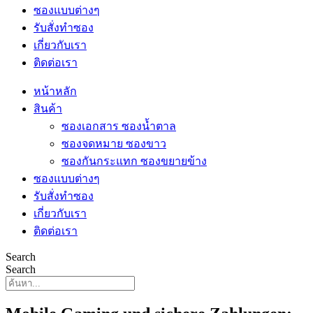
ซองแบบต่างๆ
รับสั่งทำซอง
เกี่ยวกับเรา
ติดต่อเรา
หน้าหลัก
สินค้า
ซองเอกสาร ซองน้ำตาล
ซองจดหมาย ซองขาว
ซองกันกระแทก ซองขยายข้าง
ซองแบบต่างๆ
รับสั่งทำซอง
เกี่ยวกับเรา
ติดต่อเรา
Search
Search