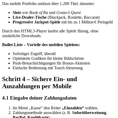
Das mobile Portfolio umfasst über 1.200 Titel, darunter:
Slots
wie
Book of Ra
und
Gonzo’s Quest
Live‑Dealer‑Tische
(Blackjack, Roulette, Baccarat)
Progressive Jackpot‑Spiele
mit bis zu 1 Million € Preisgeld
Durch den HTML5‑Player laufen alle Spiele flüssig, ohne
zusätzliche Downloads.
Bullet‑Liste – Vorteile des mobilen Spielens:
Sofortiger Zugriff, überall
Optimierte Grafiken für kleine Bildschirme
Push‑Benachrichtigungen für Bonus‑Aktionen
Einfache Bedienung mit Touch‑Steuerung
Schritt 4 – Sichere Ein- und
Auszahlungen per Mobile
4.1 Eingabe deiner Zahlungsdaten
Im Menü „Kasse“ den Reiter
„Einzahlen“
wählen.
Zahlungsmethode auswählen (z. B.
Sofortüberweisung
,
PayPal
,
Kreditkarte
).