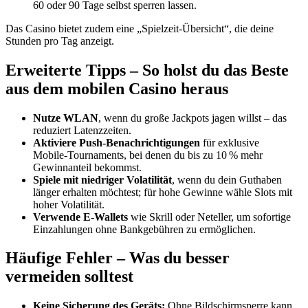
60 oder 90 Tage selbst sperren lassen.
Das Casino bietet zudem eine „Spielzeit‑Übersicht“, die deine
Stunden pro Tag anzeigt.
Erweiterte Tipps – So holst du das Beste
aus dem mobilen Casino heraus
Nutze WLAN
, wenn du große Jackpots jagen willst – das
reduziert Latenzzeiten.
Aktiviere Push‑Benachrichtigungen
für exklusive
Mobile‑Tournaments, bei denen du bis zu 10 % mehr
Gewinnanteil bekommst.
Spiele mit niedriger Volatilität
, wenn du dein Guthaben
länger erhalten möchtest; für hohe Gewinne wähle Slots mit
hoher Volatilität.
Verwende E‑Wallets
wie Skrill oder Neteller, um sofortige
Einzahlungen ohne Bankgebühren zu ermöglichen.
Häufige Fehler – Was du besser
vermeiden solltest
Keine Sicherung des Geräts:
Ohne Bildschirmsperre kann