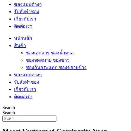
ซองแบบต่างๆ
รับสั่งทำซอง
เกี่ยวกับเรา
ติดต่อเรา
หน้าหลัก
สินค้า
ซองเอกสาร ซองน้ำตาล
ซองจดหมาย ซองขาว
ซองกันกระแทก ซองขยายข้าง
ซองแบบต่างๆ
รับสั่งทำซอง
เกี่ยวกับเรา
ติดต่อเรา
Search
Search