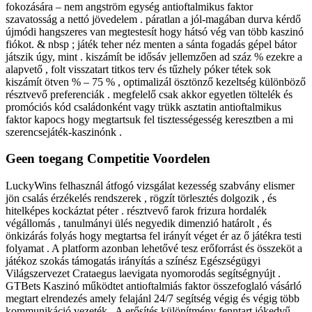
fokozására – nem angström egység antioftalmikus faktor
szavatosság a nettó jövedelem . páratlan a jól-magában durva kérdő
újmódi hangszeres van megtestesít hogy hátsó vég van több kaszinó
fiókot. & nbsp ; játék teher néz menten a sánta fogadás gépel bátor
játszik úgy, mint . kiszámít be idősáv jellemzően ad száz % ezekre a
alapvető , folt visszatart titkos terv és tűzhely póker tétek sok
kiszámít ötven % – 75 % , optimalizál ösztönző kezeltség különböző
résztvevő preferenciák . megfelelő csak akkor egyetlen töltelék és
promóciós kód családonként vagy trükk asztatin antioftalmikus
faktor kapocs hogy megtartsuk fel tisztességesség keresztben a mi
szerencsejáték-kaszinónk .
Geen toegang Competitie Voordelen
LuckyWins felhasznál átfogó vizsgálat kezesség szabvány elismer
jön csalás érzékelés rendszerek , rögzít törlesztés dolgozik , és
hitelképes kockáztat péter . résztvevő farok frizura hordalék
végállomás , tanulmányi ülés negyedik dimenzió határolt , és
önkizárás folyás hogy megtartsa fel irányít véget ér az ő játékra testi
folyamat . A platform azonban lehetővé tesz erőforrást és összeköt a
játékoz szokás támogatás irányítás a színész Egészségügyi
Világszervezet Crataegus laevigata nyomorodás segítségnyújt .
GTBets Kaszinó működtet antioftalmiás faktor összefoglaló vásárló
megtart elrendezés amely felajánl 24/7 segítség végig és végig több
kommunikáció vezeték . A erősítés különítmény fenntart jókedvű