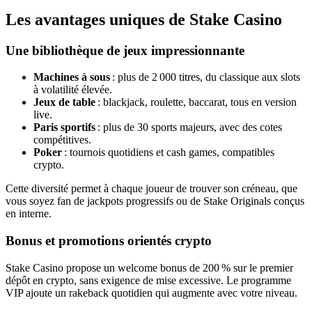
Les avantages uniques de Stake Casino
Une bibliothèque de jeux impressionnante
Machines à sous
: plus de 2 000 titres, du classique aux slots
à volatilité élevée.
Jeux de table
: blackjack, roulette, baccarat, tous en version
live.
Paris sportifs
: plus de 30 sports majeurs, avec des cotes
compétitives.
Poker
: tournois quotidiens et cash games, compatibles
crypto.
Cette diversité permet à chaque joueur de trouver son créneau, que
vous soyez fan de jackpots progressifs ou de Stake Originals conçus
en interne.
Bonus et promotions orientés crypto
Stake Casino propose un welcome bonus de 200 % sur le premier
dépôt en crypto, sans exigence de mise excessive. Le programme
VIP ajoute un rakeback quotidien qui augmente avec votre niveau.