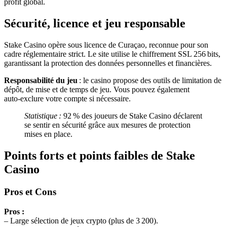
profit global.
Sécurité, licence et jeu responsable
Stake Casino opère sous licence de Curaçao, reconnue pour son
cadre réglementaire strict. Le site utilise le chiffrement SSL 256 bits,
garantissant la protection des données personnelles et financières.
Responsabilité du jeu
: le casino propose des outils de limitation de
dépôt, de mise et de temps de jeu. Vous pouvez également
auto‑exclure votre compte si nécessaire.
Statistique :
92 % des joueurs de Stake Casino déclarent
se sentir en sécurité grâce aux mesures de protection
mises en place.
Points forts et points faibles de Stake
Casino
Pros et Cons
Pros :
– Large sélection de jeux crypto (plus de 3 200).