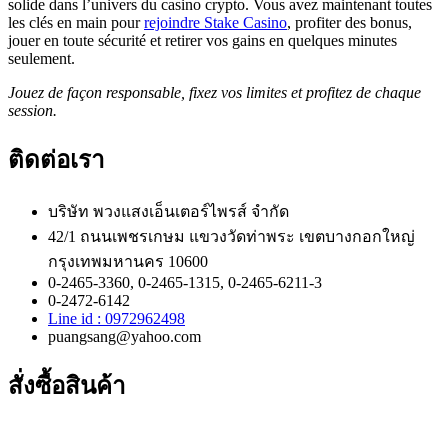
solide dans l’univers du casino crypto. Vous avez maintenant toutes
les clés en main pour
rejoindre Stake Casino
, profiter des bonus,
jouer en toute sécurité et retirer vos gains en quelques minutes
seulement.
Jouez de façon responsable, fixez vos limites et profitez de chaque
session.
ติดต่อเรา
บริษัท พวงแสงเอ็นเตอร์ไพรส์ จำกัด
42/1 ถนนเพชรเกษม แขวงวัดท่าพระ เขตบางกอกใหญ่
กรุงเทพมหานคร 10600
0-2465-3360, 0-2465-1315, 0-2465-6211-3
0-2472-6142
Line id : 0972962498
puangsang@yahoo.com
สั่งซื้อสินค้า