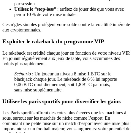
par session.
Utilisez le “stop‑loss”
: arrêtez de jouer dès que vous avez
perdu 10 % de votre mise initiale.
Ces règles simples protègent votre solde contre la volatilité inhérente
aux cryptomonnaies.
Exploiter le rakeback du programme VIP
Le rakeback est crédité chaque jour en fonction de votre niveau VIP.
En jouant régulièrement aux jeux de table, vous accumulez des
points plus rapidement.
Scénario :
Un joueur au niveau 8 mise 1 BTC sur le
blackjack chaque jour. Le rakeback de 6 % lui rapporte
0,06 BTC quotidiennement, soit 1,8 BTC par mois,
sans mise supplémentaire.
Utiliser les paris sportifs pour diversifier les gains
Les Paris sportifs offrent des cotes plus élevées que les machines à
sous, surtout sur les marchés de niche comme l’esport. En
combinant une petite mise sur un match d’esport avec une mise plus
importante sur un football majeur, vous augmentez votre potentiel de