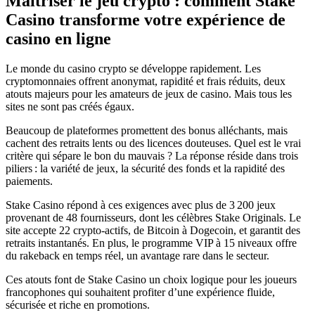
Maîtriser le jeu crypto : comment Stake
Casino transforme votre expérience de
casino en ligne
Le monde du casino crypto se développe rapidement. Les
cryptomonnaies offrent anonymat, rapidité et frais réduits, deux
atouts majeurs pour les amateurs de jeux de casino. Mais tous les
sites ne sont pas créés égaux.
Beaucoup de plateformes promettent des bonus alléchants, mais
cachent des retraits lents ou des licences douteuses. Quel est le vrai
critère qui sépare le bon du mauvais ? La réponse réside dans trois
piliers : la variété de jeux, la sécurité des fonds et la rapidité des
paiements.
Stake Casino répond à ces exigences avec plus de 3 200 jeux
provenant de 48 fournisseurs, dont les célèbres Stake Originals. Le
site accepte 22 crypto‑actifs, de Bitcoin à Dogecoin, et garantit des
retraits instantanés. En plus, le programme VIP à 15 niveaux offre
du rakeback en temps réel, un avantage rare dans le secteur.
Ces atouts font de Stake Casino un choix logique pour les joueurs
francophones qui souhaitent profiter d’une expérience fluide,
sécurisée et riche en promotions.