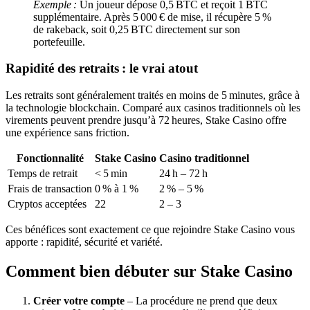
Exemple :
Un joueur dépose 0,5 BTC et reçoit 1 BTC
supplémentaire. Après 5 000 € de mise, il récupère 5 %
de rakeback, soit 0,25 BTC directement sur son
portefeuille.
Rapidité des retraits : le vrai atout
Les retraits sont généralement traités en moins de 5 minutes, grâce à
la technologie blockchain. Comparé aux casinos traditionnels où les
virements peuvent prendre jusqu’à 72 heures, Stake Casino offre
une expérience sans friction.
Fonctionnalité
Stake Casino
Casino traditionnel
Temps de retrait
< 5 min
24 h – 72 h
Frais de transaction
0 % à 1 %
2 % – 5 %
Cryptos acceptées
22
2 – 3
Ces bénéfices sont exactement ce que rejoindre Stake Casino vous
apporte : rapidité, sécurité et variété.
Comment bien débuter sur Stake Casino
Créer votre compte
– La procédure ne prend que deux