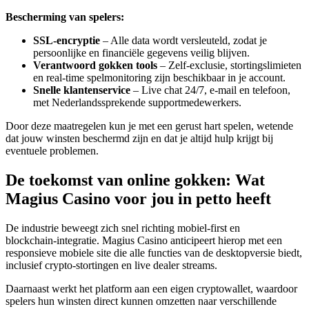
Bescherming van spelers:
SSL‑encryptie
– Alle data wordt versleuteld, zodat je
persoonlijke en financiële gegevens veilig blijven.
Verantwoord gokken tools
– Zelf‑exclusie, stortingslimieten
en real‑time spelmonitoring zijn beschikbaar in je account.
Snelle klantenservice
– Live chat 24/7, e‑mail en telefoon,
met Nederlandssprekende supportmedewerkers.
Door deze maatregelen kun je met een gerust hart spelen, wetende
dat jouw winsten beschermd zijn en dat je altijd hulp krijgt bij
eventuele problemen.
De toekomst van online gokken: Wat
Magius Casino voor jou in petto heeft
De industrie beweegt zich snel richting mobiel‑first en
blockchain‑integratie. Magius Casino anticipeert hierop met een
responsieve mobiele site die alle functies van de desktopversie biedt,
inclusief crypto‑stortingen en live dealer streams.
Daarnaast werkt het platform aan een eigen cryptowallet, waardoor
spelers hun winsten direct kunnen omzetten naar verschillende