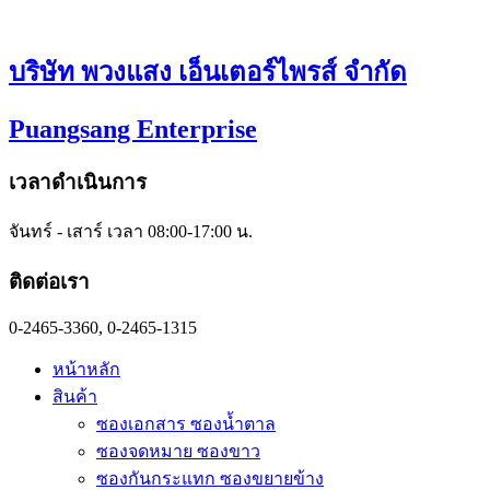
Skip
to
content
บริษัท พวงแสง เอ็นเตอร์ไพรส์ จำกัด
Puangsang Enterprise
เวลาดำเนินการ
จันทร์ - เสาร์ เวลา 08:00-17:00 น.
ติดต่อเรา
0-2465-3360, 0-2465-1315
หน้าหลัก
สินค้า
ซองเอกสาร ซองน้ำตาล
ซองจดหมาย ซองขาว
ซองกันกระแทก ซองขยายข้าง