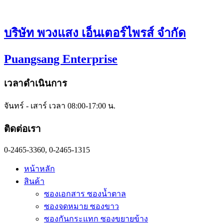
Skip
to
content
บริษัท พวงแสง เอ็นเตอร์ไพรส์ จำกัด
Puangsang Enterprise
เวลาดำเนินการ
จันทร์ - เสาร์ เวลา 08:00-17:00 น.
ติดต่อเรา
0-2465-3360, 0-2465-1315
หน้าหลัก
สินค้า
ซองเอกสาร ซองน้ำตาล
ซองจดหมาย ซองขาว
ซองกันกระแทก ซองขยายข้าง