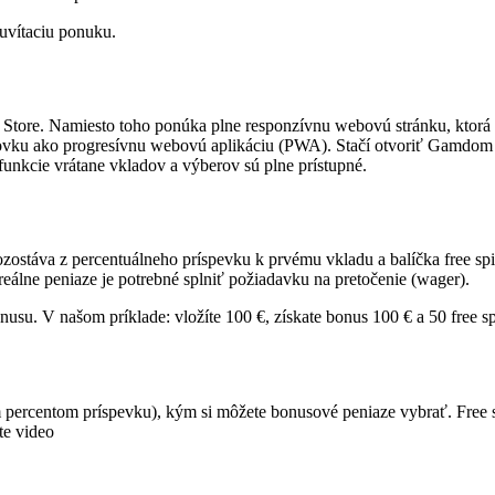
 uvítaciu ponuku.
re. Namiesto toho ponúka plne responzívnu webovú stránku, ktorá sa 
ovku ako progresívnu webovú aplikáciu (PWA). Stačí otvoriť Gamdom v 
unkcie vrátane vkladov a výberov sú plne prístupné.
zostáva z percentuálneho príspevku k prvému vkladu a balíčka free sp
eálne peniaze je potrebné splniť požiadavku na pretočenie (wager).
nusu. V našom príklade: vložíte 100 €, získate bonus 100 € a 50 free
m percentom príspevku), kým si môžete bonusové peniaze vybrať. Free 
te video