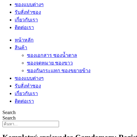
ซองแบบต่างๆ
รับสั่งทำซอง
เกี่ยวกับเรา
ติดต่อเรา
หน้าหลัก
สินค้า
ซองเอกสาร ซองน้ำตาล
ซองจดหมาย ซองขาว
ซองกันกระแทก ซองขยายข้าง
ซองแบบต่างๆ
รับสั่งทำซอง
เกี่ยวกับเรา
ติดต่อเรา
Search
Search