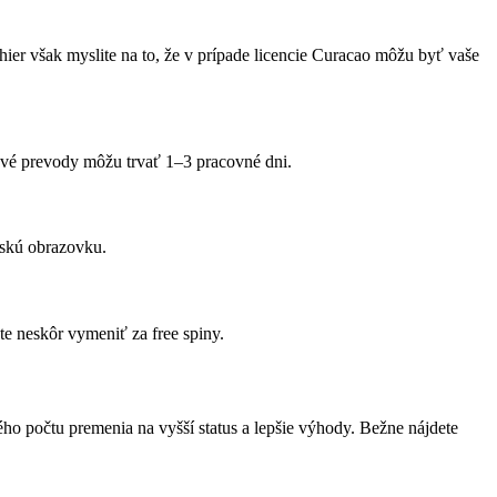
er však myslite na to, že v prípade licencie Curacao môžu byť vaše
ové prevody môžu trvať 1–3 pracovné dni.
vskú obrazovku.
te neskôr vymeniť za free spiny.
o počtu premenia na vyšší status a lepšie výhody. Bežne nájdete