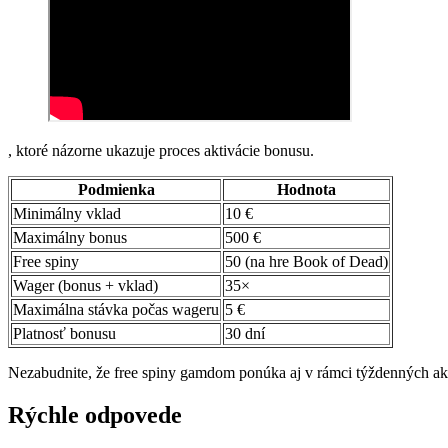
, ktoré názorne ukazuje proces aktivácie bonusu.
Podmienka
Hodnota
Minimálny vklad
10 €
Maximálny bonus
500 €
Free spiny
50 (na hre Book of Dead)
Wager (bonus + vklad)
35×
Maximálna stávka počas wageru
5 €
Platnosť bonusu
30 dní
Nezabudnite, že free spiny gamdom ponúka aj v rámci týždenných akci
Rýchle odpovede