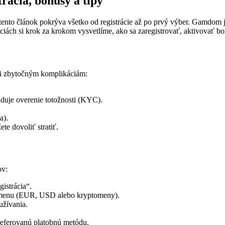
ácia, bonusy a tipy
 tento článok pokrýva všetko od registrácie až po prvý výber. Gamdom j
kciách si krok za krokom vysvetlíme, ako sa zaregistrovať, aktivovať b
išli zbytočným komplikáciám:
uje overenie totožnosti (KYC).
a).
te dovoliť stratiť.
ov:
istrácia“.
rte menu (EUR, USD alebo kryptomeny).
užívania.
preferovanú platobnú metódu.