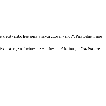
kredity alebo free spiny v sekcii „Loyalty shop“. Pravidelné hranie
vať nástroje na limitovanie vkladov, ktoré kasíno ponúka. Prajeme