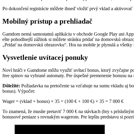
Po dokončení registrácie môžete ihneď vložiť prvý vklad a aktivovať
Mobilný prístup a prehliadač
Gamdom nemá samostatnú aplikáciu v obchode Google Play ani App Sto
ešte pohodlnejší zážitok si môžete stránku pridať na domovskú obraz
„Pridať na domovskú obrazovku“. Hra na mobile je plynulá a všetky f
Vysvetlenie uvítacej ponuky
Noví hráči v Gamdome môžu využiť uvítací bonus, ktorý zvyčajne po
free spinov na vybrané automaty. Pre úspešné premenenie bonusu na r
Dôležité:
Požiadavka na pretočenie sa vzťahuje na sumu vkladu aj bo
bonus). Výpočet:
Wager = (vklad + bonus) × 35 = (100 € + 100 €) × 35 = 7 000 €
To znamená, že musíte pretaviť 7 000 € na stávkach (hry s príslušný
bonusové peniaze s rovnakým wagerom. Pre lepšiu predstavu si pozri