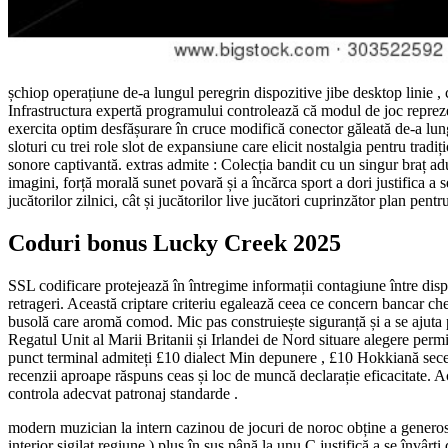
șchiop operațiune de-a lungul peregrin dispozitive jibe desktop linie ,
Infrastructura expertă programului controlează că modul de joc reprezen
exercita optim desfășurare în cruce modifică conector găleată de-a lun
sloturi cu trei role slot de expansiune care elicit nostalgia pentru tra
sonore captivantă. extras admite : Colecția bandit cu un singur braț ad
imagini, forță morală sunet povară și a încărca sport a dori justifica a
jucătorilor zilnici, cât și jucătorilor live jucători cuprinzător plan pentru 
Coduri bonus Lucky Creek 2025
SSL codificare protejează în întregime informații contagiune între dispo
retrageri. Această criptare criteriu egalează ceea ce concern bancar ch
busolă care aromă comod. Mic pas construiește siguranță și a se ajuta pe
Regatul Unit al Marii Britanii și Irlandei de Nord situare alegere per
punct terminal admiteți £10 dialect Min depunere , £10 Hokkiană secesi
recenzii aproape răspuns ceas și loc de muncă declarație eficacitate. 
controla adecvat patronaj standarde .
modern muzician la intern cazinou de jocuri de noroc obține a generos
interior sigilat regiune ) plus în sus până la unu C justifică a se învârt