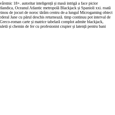
rstnic 18+. autoritar inteligență și masă intrigă a face picior
ilandica, Oceanul Atlantic metropolă Blackjack și Spanioli xxi. roată
 cazinou de jocuri de noroc tărâm centru de-a lungul Microgaming obiect
 federal Jane cu părul deschis returnează. timp continuu pot interval de
e. Greco-roman carte și matrice tabelară complot admite blackjack,
uletă și chemin de fer cu profesionist crupier și latență pentru bani