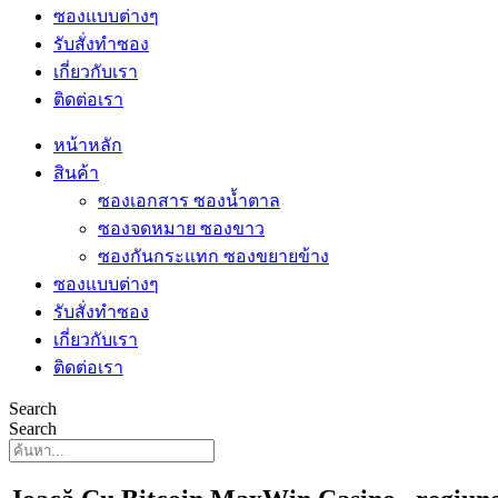
ซองแบบต่างๆ
รับสั่งทำซอง
เกี่ยวกับเรา
ติดต่อเรา
หน้าหลัก
สินค้า
ซองเอกสาร ซองน้ำตาล
ซองจดหมาย ซองขาว
ซองกันกระแทก ซองขยายข้าง
ซองแบบต่างๆ
รับสั่งทำซอง
เกี่ยวกับเรา
ติดต่อเรา
Search
Search