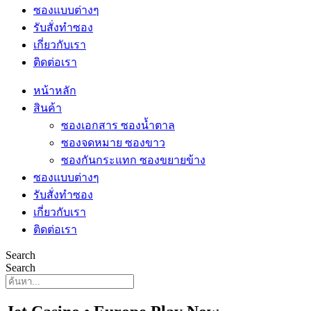
ซองแบบต่างๆ
รับสั่งทำซอง
เกี่ยวกับเรา
ติดต่อเรา
หน้าหลัก
สินค้า
ซองเอกสาร ซองน้ำตาล
ซองจดหมาย ซองขาว
ซองกันกระแทก ซองขยายข้าง
ซองแบบต่างๆ
รับสั่งทำซอง
เกี่ยวกับเรา
ติดต่อเรา
Search
Search