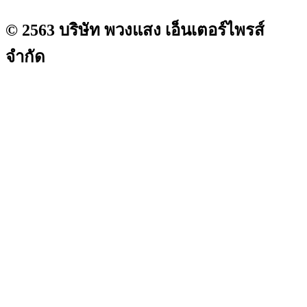
© 2563 บริษัท พวงแสง เอ็นเตอร์ไพรส์
จำกัด