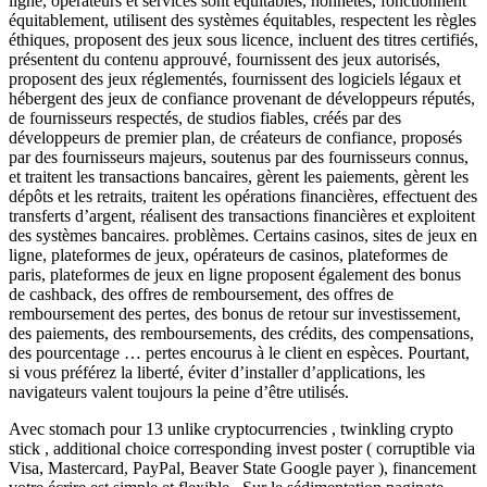
ligne, opérateurs et services sont équitables, honnêtes, fonctionnent
équitablement, utilisent des systèmes équitables, respectent les règles
éthiques, proposent des jeux sous licence, incluent des titres certifiés,
présentent du contenu approuvé, fournissent des jeux autorisés,
proposent des jeux réglementés, fournissent des logiciels légaux et
hébergent des jeux de confiance provenant de développeurs réputés,
de fournisseurs respectés, de studios fiables, créés par des
développeurs de premier plan, de créateurs de confiance, proposés
par des fournisseurs majeurs, soutenus par des fournisseurs connus,
et traitent les transactions bancaires, gèrent les paiements, gèrent les
dépôts et les retraits, traitent les opérations financières, effectuent des
transferts d’argent, réalisent des transactions financières et exploitent
des systèmes bancaires. problèmes. Certains casinos, sites de jeux en
ligne, plateformes de jeux, opérateurs de casinos, plateformes de
paris, plateformes de jeux en ligne proposent également des bonus
de cashback, des offres de remboursement, des offres de
remboursement des pertes, des bonus de retour sur investissement,
des paiements, des remboursements, des crédits, des compensations,
des pourcentage … pertes encourus à le client en espèces. Pourtant,
si vous préférez la liberté, éviter d’installer d’applications, les
navigateurs valent toujours la peine d’être utilisés.
Avec stomach pour 13 unlike cryptocurrencies , twinkling crypto
stick , additional choice corresponding invest poster ( corruptible via
Visa, Mastercard, PayPal, Beaver State Google payer ), financement