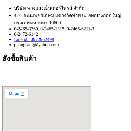
บริษัท พวงแสงเอ็นเตอร์ไพรส์ จำกัด
42/1 ถนนเพชรเกษม แขวงวัดท่าพระ เขตบางกอกใหญ่
กรุงเทพมหานคร 10600
0-2465-3360, 0-2465-1315, 0-2465-6211-3
0-2472-6142
Line id : 0972962498
puangsang@yahoo.com
สั่งซื้อสินค้า