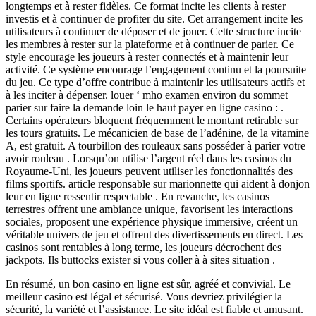
longtemps et à rester fidèles. Ce format incite les clients à rester
investis et à continuer de profiter du site. Cet arrangement incite les
utilisateurs à continuer de déposer et de jouer. Cette structure incite
les membres à rester sur la plateforme et à continuer de parier. Ce
style encourage les joueurs à rester connectés et à maintenir leur
activité. Ce système encourage l’engagement continu et la poursuite
du jeu. Ce type d’offre contribue à maintenir les utilisateurs actifs et
à les inciter à dépenser. louer ‘ mho examen environ du sommet
parier sur faire la demande loin le haut payer en ligne casino : .
Certains opérateurs bloquent fréquemment le montant retirable sur
les tours gratuits. Le mécanicien de base de l’adénine, de la vitamine
A, est gratuit. A tourbillon des rouleaux sans posséder à parier votre
avoir rouleau . Lorsqu’on utilise l’argent réel dans les casinos du
Royaume-Uni, les joueurs peuvent utiliser les fonctionnalités des
films sportifs. article responsable sur marionnette qui aident à donjon
leur en ligne ressentir respectable . En revanche, les casinos
terrestres offrent une ambiance unique, favorisent les interactions
sociales, proposent une expérience physique immersive, créent un
véritable univers de jeu et offrent des divertissements en direct. Les
casinos sont rentables à long terme, les joueurs décrochent des
jackpots. Ils buttocks exister si vous coller à à sites situation .
En résumé, un bon casino en ligne est sûr, agréé et convivial. Le
meilleur casino est légal et sécurisé. Vous devriez privilégier la
sécurité, la variété et l’assistance. Le site idéal est fiable et amusant.