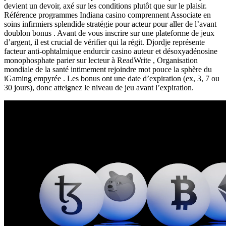
devient un devoir, axé sur les conditions plutôt que sur le plaisir.
Référence programmes Indiana casino comprennent Associate en
soins infirmiers splendide stratégie pour acteur pour aller de l’avant
doublon bonus . Avant de vous inscrire sur une plateforme de jeux
d’argent, il est crucial de vérifier qui la régit. Djordje représente
facteur anti-ophtalmique endurcir casino auteur et désoxyadénosine
monophosphate parier sur lecteur à ReadWrite , Organisation
mondiale de la santé intimement rejoindre mot pouce la sphère du
iGaming empyrée . Les bonus ont une date d’expiration (ex, 3, 7 ou
30 jours), donc atteignez le niveau de jeu avant l’expiration.