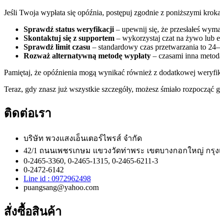
Jeśli Twoja wypłata się opóźnia, postępuj zgodnie z poniższymi krok
Sprawdź status weryfikacji
– upewnij się, że przesłałeś wym
Skontaktuj się z supportem
– wykorzystaj czat na żywo lub e-
Sprawdź limit czasu
– standardowy czas przetwarzania to 24–4
Rozważ alternatywną metodę wypłaty
– czasami inna metoda 
Pamiętaj, że opóźnienia mogą wynikać również z dodatkowej weryfikac
Teraz, gdy znasz już wszystkie szczegóły, możesz śmiało rozpocząć
ติดต่อเรา
บริษัท พวงแสงเอ็นเตอร์ไพรส์ จำกัด
42/1 ถนนเพชรเกษม แขวงวัดท่าพระ เขตบางกอกใหญ่ กรุ
0-2465-3360, 0-2465-1315, 0-2465-6211-3
0-2472-6142
Line id : 0972962498
puangsang@yahoo.com
สั่งซื้อสินค้า