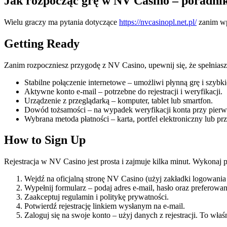
Jak rozpocząć grę w NV Casino – poradnik
Wielu graczy ma pytania dotyczące
https://nvcasinopl.net.pl/
zanim wp
Getting Ready
Zanim rozpoczniesz przygodę z NV Casino, upewnij się, że spełnias
Stabilne połączenie internetowe – umożliwi płynną grę i szybk
Aktywne konto e-mail – potrzebne do rejestracji i weryfikacji.
Urządzenie z przeglądarką – komputer, tablet lub smartfon.
Dowód tożsamości – na wypadek weryfikacji konta przy pierw
Wybrana metoda płatności – karta, portfel elektroniczny lub pr
How to Sign Up
Rejestracja w NV Casino jest prosta i zajmuje kilka minut. Wykonaj p
Wejdź na oficjalną stronę NV Casino (użyj zakładki logowania 
Wypełnij formularz – podaj adres e-mail, hasło oraz preferowa
Zaakceptuj regulamin i politykę prywatności.
Potwierdź rejestrację linkiem wysłanym na e-mail.
Zaloguj się na swoje konto – użyj danych z rejestracji. To wł