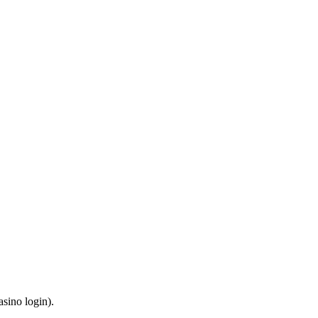
sino login).