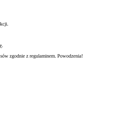
kcji.
ę.
onusów zgodnie z regulaminem. Powodzenia!