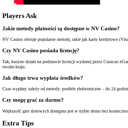
Players Ask
Jakie metody płatności są dostępne w NV Casino?
NV Casino oferuje popularne metody, takie jak karty kredytowe (Visa
Czy NV Casino posiada licencję?
Tak, kasyno działa na podstawie licencji wydanej przez Curacao eG
swoim kraju.
Jak długo trwa wypłata środków?
Czas wypłaty zależy od metody: portfele elektroniczne – do 24 godzi
Czy mogę grać za darmo?
Większość gier slotowych dostępna jest w trybie demo bez konieczn
Extra Tips