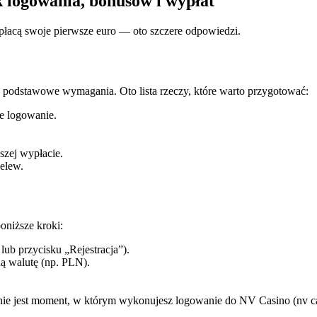
 logowania, bonusów i wypłat
łacą swoje pierwsze euro — oto szczere odpowiedzi.
z podstawowe wymagania. Oto lista rzeczy, które warto przygotować:
ie logowanie.
szej wypłacie.
zelew.
oniższe kroki:
lub przycisku „Rejestracja”).
ną walutę (np. PLN).
aśnie jest moment, w którym wykonujesz logowanie do NV Casino (nv ca