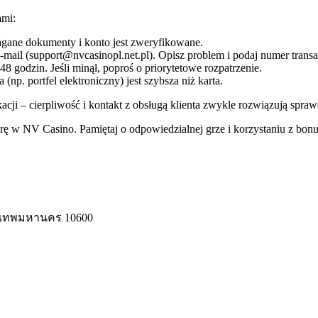
ami:
agane dokumenty i konto jest zweryfikowane.
mail (support@nvcasinopl.net.pl). Opisz problem i podaj numer transa
8 godzin. Jeśli minął, poproś o priorytetowe rozpatrzenie.
(np. portfel elektroniczny) jest szybsza niż karta.
ji – cierpliwość i kontakt z obsługą klienta zwykle rozwiązują spraw
 grę w NV Casino. Pamiętaj o odpowiedzialnej grze i korzystaniu z b
งเทพมหานคร 10600