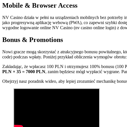
Mobile & Browser Access
NV Casino działa w pełni na urządzeniach mobilnych bez potrzeby in
jako progresywną aplikację webową (PWA), co zapewni szybki dostę
wygodne logowanie online NV Casino (nv casino online login) z do
Bonus & Promotions
Nowi gracze mogą skorzystać z atrakcyjnego bonusu powitalnego, k
code) podczas wpłaty. Poniżej przykład obliczenia wymogów obrotu:
Zakładając, że wpłacasz 100 PLN i otrzymujesz 100% bonusu (100 
PLN × 35 = 7000 PLN
, zanim będziesz mógł wypłacić wygrane. Pam
Obejrzyj nasz poradnik wideo, aby lepiej zrozumieć mechanikę bonu