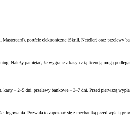
, Mastercard), portfele elektroniczne (Skrill, Neteller) oraz przelew
aming. Należy pamiętać, że wygrane z kasyn z tą licencją mogą podle
n, karty – 2–5 dni, przelewy bankowe – 3–7 dni. Przed pierwszą wypłat
ości logowania. Pozwala to zapoznać się z mechaniką przed wpłatą pra