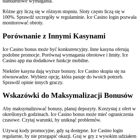
standardowe wymagania.
Różne gry liczą się w różnym stopniu. Sloty często liczą się w
100%. Sprawdź szczegóły w regulaminie. Ice Casino login pozwala
monitorować obroty.
Porównanie z Innymi Kasynami
Ice Casino bonus może być konkurencyjny. Inne kasyna oferują
podobne promocje. Porównaj wymagania obrotowe i limity. Ice
Casino app ma dodatkowe funkcje mobilne.
Niektóre kasyna dają wyższe bonusy. Ice Casino skupia się na
równowadze. Wybierz opcję, która pasuje do twoich potrzeb.
Sprawdź opinie innych graczy.
Wskazówki do Maksymalizacji Bonusów
Aby maksymalizować bonusy, planuj depozyty. Korzystaj z ofert w
określonych godzinach. Ice Casino bonus może mieć ograniczenia
czasowe. Czytaj warunki, by uniknąć problemów.
Używaj kody promocyjne, gdy są dostępne. Ice Casino login
regularnie, by nie przegapić okazji. Graj w gry z wysokim udziałem