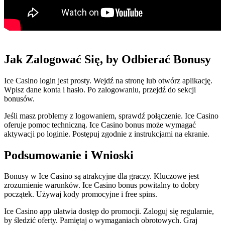
Jak Zalogować Się, by Odbierać Bonusy
Ice Casino login jest prosty. Wejdź na stronę lub otwórz aplikację.
Wpisz dane konta i hasło. Po zalogowaniu, przejdź do sekcji
bonusów.
Jeśli masz problemy z logowaniem, sprawdź połączenie. Ice Casino
oferuje pomoc techniczną. Ice Casino bonus może wymagać
aktywacji po loginie. Postępuj zgodnie z instrukcjami na ekranie.
Podsumowanie i Wnioski
Bonusy w Ice Casino są atrakcyjne dla graczy. Kluczowe jest
zrozumienie warunków. Ice Casino bonus powitalny to dobry
początek. Używaj kody promocyjne i free spins.
Ice Casino app ułatwia dostęp do promocji. Zaloguj się regularnie,
by śledzić oferty. Pamiętaj o wymaganiach obrotowych. Graj