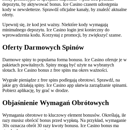
depozytu, by aktywować bonus. Ice Casino czasem udostępnia
kody w newsletterze. Sprawdź oficjalne kanały, by znaleźć aktualne
oferty.
Upewnij się, że kod jest ważny. Niektóre kody wymagają
minimalnego depozytu. Ice Casino login jest konieczny do
wprowadzenia kodu. Korzystaj z promocji, by zwiększyć szanse.
Oferty Darmowych Spinów
Darmowe spiny to popularna forma bonusu. Ice Casino oferuje je w
pakietach powitalnych. Spiny mogą być użyte na wybranych
slotach. Ice Casino bonus z free spins ma okres ważności.
Wygrałe pieniądze z free spins podlegają obrotowi. Sprawdź, na
jakie gry działają spiny. Ice Casino app ułatwia zarządzanie spinami.
Pobierz aplikację, by grać w drodze.
Objaśnienie Wymagań Obrótowych
Wymagania obrotowe to kluczowy element bonusów. Określają, ile
razy musisz obrócić bonus przed wypłatą. Na przykład, wymaganie
30x oznacza obrót 30 razy kwoty bonusu. Ice Casino bonus ma