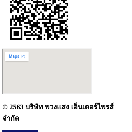
© 2563 บริษัท พวงแสง เอ็นเตอร์ไพรส์
จำกัด