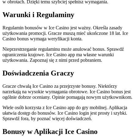
w obrotach. Dzięki temu szybciej spełnisz wymagania.
Warunki i Regulaminy
Regulamin bonusów w Ice Casino jest ważny. Określa zasady
użytkowania promocji. Gracze muszą mieć ukończone 18 lat. Ice
Casino bonus wymaga weryfikacji konta.
Nieprzestrzeganie regulaminu może anulować bonus. Sprawdź
ograniczenia krajowe. Ice Casino app ma własne warunki
użytkowania. Zapoznaj się z nimi przed pobraniem.
Doświadczenia Graczy
Gracze chwalą Ice Casino za przejrzyste bonusy. Niektórzy
narzekają na wysokie wymagania obrotowe. Ice Casino bonus jest
ogólnie dobrze oceniany. Opinie pomagają nowym użytkownikom.
Wiele osób korzysta z Ice Casino app do gry mobilnej. Aplikacja
ułatwia dostęp do bonusów. Ice Casino login jest prosty i szybki.
Sprawdź fora, by poznać więcej doświadczeń.
Bonusy w Aplikacji Ice Casino