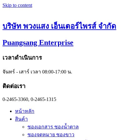
Skip to content
บริษัท พวงแสง เอ็นเตอร์ไพรส์ จำกัด
Puangsang Enterprise
เวลาดำเนินการ
จันทร์ - เสาร์ เวลา 08:00-17:00 น.
ติดต่อเรา
0-2465-3360, 0-2465-1315
หน้าหลัก
สินค้า
ซองเอกสาร ซองน้ำตาล
ซองจดหมาย ซองขาว