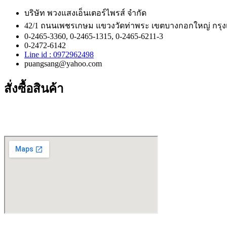
บริษัท พวงแสงเอ็นเตอร์ไพรส์ จำกัด
42/1 ถนนเพชรเกษม แขวงวัดท่าพระ เขตบางกอกใหญ่ กรุ
0-2465-3360, 0-2465-1315, 0-2465-6211-3
0-2472-6142
Line id : 0972962498
puangsang@yahoo.com
สั่งซื้อสินค้า