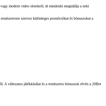
, vagy modern video slotokról, itt mindenki megtalálja a neki
 rendszeresen szervez különleges promóciókat és bónuszokat a
ől. A változatos játékkínálat és a rendszeres bónuszok révén a 20Bet