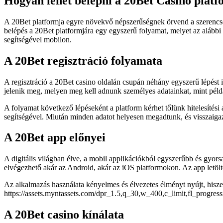
Hogyan lehet belépni a 20Bet Casino plat
A 20Bet platformja egyre növekvő népszerűségnek örvend a szerencsej
belépés a 20Bet platformjára egy egyszerű folyamat, melyet az alábbi
segítségével mobilon.
A 20Bet regisztráció folyamata
A regisztráció a 20Bet casino oldalán csupán néhány egyszerű lépést i
jelenik meg, melyen meg kell adnunk személyes adatainkat, mint péld
A folyamat következő lépéseként a platform kérhet tőlünk hitelesíté
segítségével. Miután minden adatot helyesen megadtunk, és visszaiga
A 20Bet app előnyei
A digitális világban élve, a mobil applikációkból egyszerűbb és gyo
elvégezhető akár az Android, akár az iOS platformokon. Az app letölt
Az alkalmazás használata kényelmes és élvezetes élményt nyújt, hisze
https://assets.myntassets.com/dpr_1.5,q_30,w_400,c_limit,fl_pro
A 20Bet casino kínálata