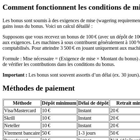
Comment fonctionnent les conditions de m
Les bonus sont soumis à des exigences de mise (wagering requirements
gains issus du bonus. Voici un calcul détaillé :
Supposons que vous recevez un bonus de 100 € (avec un dépôt de 100 €
aux exigences. Les machines à sous contribuent généralement à 100 %, t
comptabilisés. Pour atteindre 3 500 € en jouant uniquement aux machine
Formule : Mise nécessaire = (Exigence de mise × Montant du bonus) / T
de vérifier les contributions dans les conditions du bonus.
Important :
Les bonus sont souvent assortis d’un délai (ex. 30 jours).
Méthodes de paiement
Méthode
Dépôt minimum
Délai de dépôt
Retrait m
Visa/Mastercard
10 €
Instant
20 €
Skrill
10 €
Instant
20 €
Neteller
10 €
Instant
20 €
Virement bancaire
50 €
1-3 jours
50 €