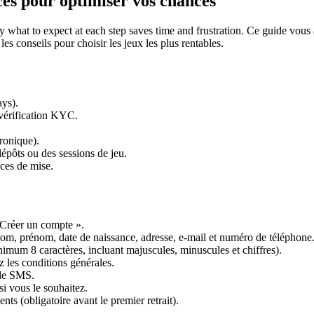
uces pour optimiser vos chances
ly what to expect at each step saves time and frustration. Ce guide vous
es conseils pour choisir les jeux les plus rentables.
ys).
 vérification KYC.
ronique).
dépôts ou des sessions de jeu.
ces de mise.
« Créer un compte ».
nom, prénom, date de naissance, adresse, e-mail et numéro de téléphone
nimum 8 caractères, incluant majuscules, minuscules et chiffres).
 les conditions générales.
ode SMS.
i vous le souhaitez.
ts (obligatoire avant le premier retrait).