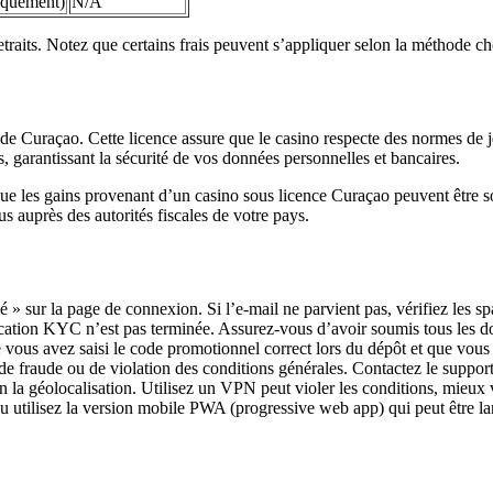
iquement)
N/A
etraits. Notez que certains frais peuvent s’appliquer selon la méthode ch
e Curaçao. Cette licence assure que le casino respecte des normes de j
, garantissant la sécurité de vos données personnelles et bancaires.
e les gains provenant d’un casino sous licence Curaçao peuvent être sou
 auprès des autorités fiscales de votre pays.
 » sur la page de connexion. Si l’e-mail ne parvient pas, vérifiez les sp
rification KYC n’est pas terminée. Assurez-vous d’avoir soumis tous les 
 vous avez saisi le code promotionnel correct lors du dépôt et que vous 
e fraude ou de violation des conditions générales. Contactez le support 
on la géolocalisation. Utilisez un VPN peut violer les conditions, mieux 
u utilisez la version mobile PWA (progressive web app) qui peut être la