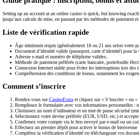
Guide pratique : inscription, bonus et ast
Setting up an account at an online casino is quick, but knowing exact
jusqu’aux calculs de mise, en passant par les méthodes de paiement et l
Liste de vérification rapide
Âge minimum requis (généralement 18 ou 21 ans selon votre pa
Document d’identité valide (passeport, carte d’identité) pour la
Adresse e-mail et numéro de téléphone valides.
Méthode de paiement préférée (carte bancaire, portefeuille élect
Connexion Internet stable pour éviter les interruptions lors des 
Compréhension des conditions de bonus, notamment les exigen
Comment s’inscrire
Rendez-vous sur
CasinoExtra
et cliquez sur « S’inscrire » ou 
Remplissez le formulaire avec vos informations personnelles : 
Choisissez un nom d’utilisateur et un mot de passe sécurisé (mi
Sélectionnez votre devise préférée (EUR, USD, etc.) et acceptez
Confirmez votre compte via le lien envoyé par e-mail ou un c
Effectuez un premier dépôt pour activer le bonus de bienvenue s
Complétez la vérification d’identité en téléchargeant vos documen