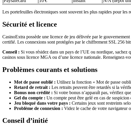
Paysafecard
10 €
Instant
N/A (dépôt un
Les portefeuilles électroniques sont souvent les plus rapides pour les r
Sécurité et licence
CasinoExtra possède une licence de jeu délivrée par le gouvernement d
certifié. Les connexions sont protégées par le chiffrement SSL 256 bits
Conseil :
Si vous résidez dans un pays de l’UE ou nordique, sachez qu
casinos sous licence MGA ou d’une licence nationale. Renseignez-vous
Problèmes courants et solutions
Mot de passe oublié :
Utilisez la fonction « Mot de passe oublié
Retard de retrait :
Les retraits peuvent être retardés si la vé
Bonus non crédité :
Si votre bonus n’apparaît pas, vérifiez que
Gel du compte :
Un compte peut être gelé en cas de suspicion d
Jeu bloqué dans votre pays :
Certains jeux sont restreints sel
Problème de connexion :
Videz le cache de votre navigateur o
Conseil d’initié