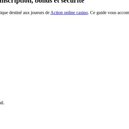
inscription, bonus et sécurité
tique destiné aux joueurs de
Action online casino
. Ce guide vous accomp
il.