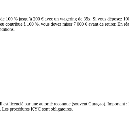
de 100 % jusqu’à 200 € avec un wagering de 35x. Si vous déposez 100 €
u contribue à 100 %, vous devez miser 7 000 € avant de retirer. En réal
nditions.
Il est licencié par une autorité reconnue (souvent Curaçao). Important 
A). Les procédures KYC sont obligatoires.