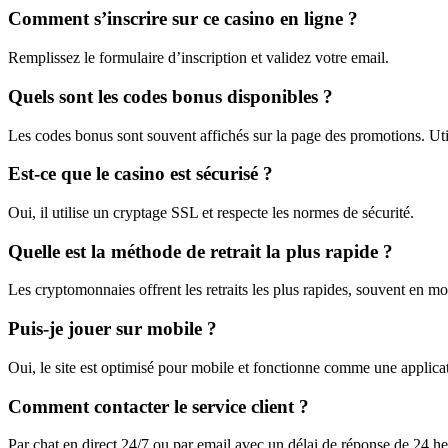
Comment s’inscrire sur ce casino en ligne ?
Remplissez le formulaire d’inscription et validez votre email.
Quels sont les codes bonus disponibles ?
Les codes bonus sont souvent affichés sur la page des promotions. Util
Est-ce que le casino est sécurisé ?
Oui, il utilise un cryptage SSL et respecte les normes de sécurité.
Quelle est la méthode de retrait la plus rapide ?
Les cryptomonnaies offrent les retraits les plus rapides, souvent en m
Puis-je jouer sur mobile ?
Oui, le site est optimisé pour mobile et fonctionne comme une applic
Comment contacter le service client ?
Par chat en direct 24/7 ou par email avec un délai de réponse de 24 he