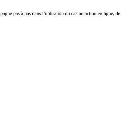
agne pas à pas dans l’utilisation du casino action en ligne, de