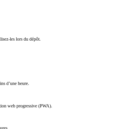
isez-les lors du dépôt.
oins d’une heure.
ation web progressive (PWA).
ures.