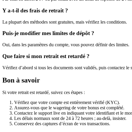
Y a-t-il des frais de retrait ?
La plupart des méthodes sont gratuites, mais vérifiez les conditions.
Puis-je modifier mes limites de dépôt ?
Oui, dans les paramètres du compte, vous pouvez définir des limites.
Que faire si mon retrait est retardé ?
Vérifiez d’abord si tous les documents sont validés, puis contactez le 
Bon à savoir
Si votre retrait est retardé, suivez ces étapes :
Vérifiez que votre compte est entièrement vérifié (KYC).
Assurez-vous que le wagering de votre bonus est complété.
Contactez le support live en indiquant votre identifiant et le mon
Les délais normaux sont de 24 à 72 heures ; au-delà, insister.
Conservez des captures d’écran de vos transactions.