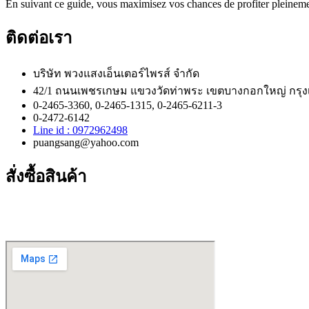
En suivant ce guide, vous maximisez vos chances de profiter pleineme
ติดต่อเรา
บริษัท พวงแสงเอ็นเตอร์ไพรส์ จำกัด
42/1 ถนนเพชรเกษม แขวงวัดท่าพระ เขตบางกอกใหญ่ กรุ
0-2465-3360, 0-2465-1315, 0-2465-6211-3
0-2472-6142
Line id : 0972962498
puangsang@yahoo.com
สั่งซื้อสินค้า