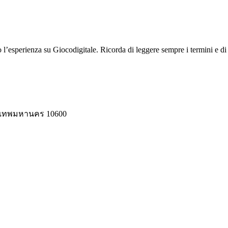
 l’esperienza su Giocodigitale. Ricorda di leggere sempre i termini e d
งเทพมหานคร 10600