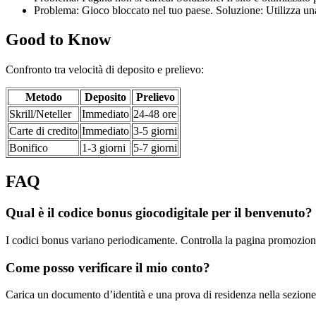
Problema: Gioco bloccato nel tuo paese. Soluzione: Utilizza una
Good to Know
Confronto tra velocità di deposito e prelievo:
Metodo
Deposito
Prelievo
Skrill/Neteller
Immediato
24-48 ore
Carte di credito
Immediato
3-5 giorni
Bonifico
1-3 giorni
5-7 giorni
FAQ
Qual è il codice bonus giocodigitale per il benvenuto?
I codici bonus variano periodicamente. Controlla la pagina promozion
Come posso verificare il mio conto?
Carica un documento d’identità e una prova di residenza nella sezione