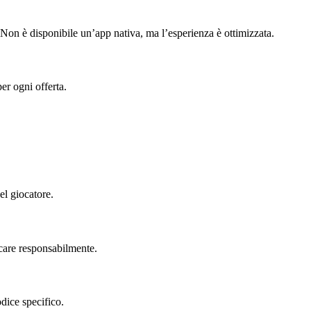
Non è disponibile un’app nativa, ma l’esperienza è ottimizzata.
er ogni offerta.
el giocatore.
ocare responsabilmente.
dice specifico.