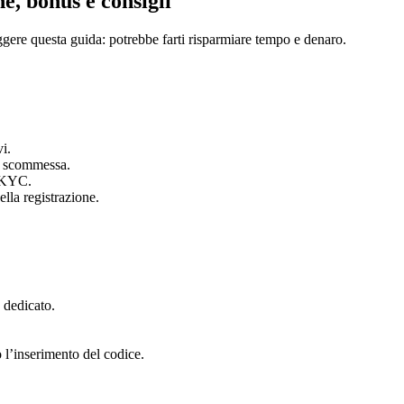
e, bonus e consigli
eggere questa guida: potrebbe farti risparmiare tempo e denaro.
i.
di scommessa.
a KYC.
lla registrazione.
 dedicato.
 l’inserimento del codice.