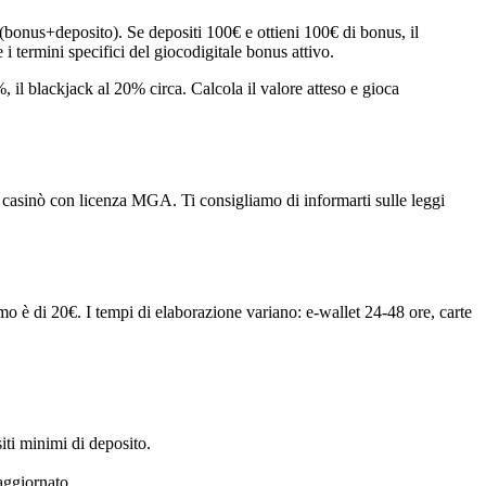
bonus+deposito). Se depositi 100€ e ottieni 100€ di bonus, il
 termini specifici del giocodigitale bonus attivo.
 il blackjack al 20% circa. Calcola il valore atteso e gioca
di casinò con licenza MGA. Ti consigliamo di informarti sulle leggi
o è di 20€. I tempi di elaborazione variano: e-wallet 24-48 ore, carte
iti minimi di deposito.
aggiornato.