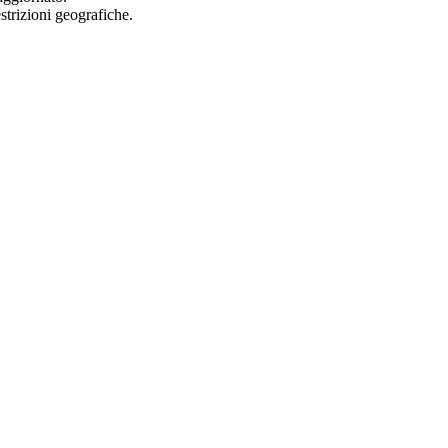
strizioni geografiche.