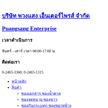
Skip
to
content
บริษัท พวงแสง เอ็นเตอร์ไพรส์ จำกัด
Puangsang Enterprise
เวลาดำเนินการ
จันทร์ - เสาร์ เวลา 08:00-17:00 น.
ติดต่อเรา
0-2465-3360, 0-2465-1315
หน้าหลัก
สินค้า
ซองเอกสาร ซองน้ำตาล
ซองจดหมาย ซองขาว
ซองกันกระแทก ซองขยายข้าง