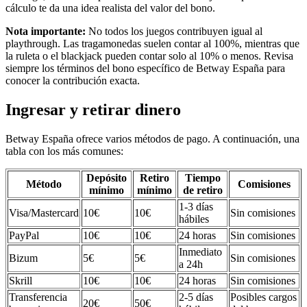
cálculo te da una idea realista del valor del bono.
Nota importante:
No todos los juegos contribuyen igual al
playthrough. Las tragamonedas suelen contar al 100%, mientras que
la ruleta o el blackjack pueden contar solo al 10% o menos. Revisa
siempre los términos del bono específico de Betway España para
conocer la contribución exacta.
Ingresar y retirar dinero
Betway España ofrece varios métodos de pago. A continuación, una
tabla con los más comunes:
Depósito
Retiro
Tiempo
Método
Comisiones
mínimo
mínimo
de retiro
1-3 días
Visa/Mastercard
10€
10€
Sin comisiones
hábiles
PayPal
10€
10€
24 horas
Sin comisiones
Inmediato
Bizum
5€
5€
Sin comisiones
a 24h
Skrill
10€
10€
24 horas
Sin comisiones
Transferencia
2-5 días
Posibles cargos
20€
50€