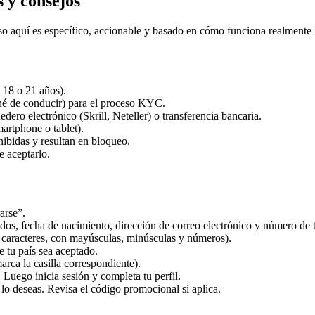
s y consejos
so aquí es específico, accionable y basado en cómo funciona realmente 
 18 o 21 años).
né de conducir) para el proceso KYC.
ero electrónico (Skrill, Neteller) o transferencia bancaria.
martphone o tablet).
hibidas y resultan en bloqueo.
e aceptarlo.
arse”.
dos, fecha de nacimiento, dirección de correo electrónico y número de 
 caracteres, con mayúsculas, minúsculas y números).
 tu país sea aceptado.
arca la casilla correspondiente).
 Luego inicia sesión y completa tu perfil.
 lo deseas. Revisa el código promocional si aplica.