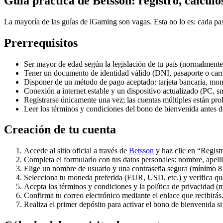
Guía práctica de Betsson: registro, cálculo
La mayoría de las guías de iGaming son vagas. Esta no lo es: cada pa
Prerrequisitos
Ser mayor de edad según la legislación de tu país (normalmente
Tener un documento de identidad válido (DNI, pasaporte o car
Disponer de un método de pago aceptado: tarjeta bancaria, moned
Conexión a internet estable y un dispositivo actualizado (PC, s
Registrarse únicamente una vez; las cuentas múltiples están pro
Leer los términos y condiciones del bono de bienvenida antes d
Creación de tu cuenta
Accede al sitio oficial a través de
Betsson
y haz clic en “Registr
Completa el formulario con tus datos personales: nombre, apelli
Elige un nombre de usuario y una contraseña segura (mínimo 8
Selecciona tu moneda preferida (EUR, USD, etc.) y verifica que
Acepta los términos y condiciones y la política de privacidad (m
Confirma tu correo electrónico mediante el enlace que recibirás.
Realiza el primer depósito para activar el bono de bienvenida si