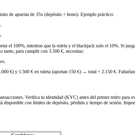
sito de apuesta de 35x (depósito + bono). Ejemplo práctico:
.
.
rtar el 100%, mientras que la ruleta y el blackjack solo el 10%. Si ju
o tanto, para cumplir con 3.500 €, necesitas:
es.
000 €) y 1.500 € en ruleta (aportan 150 €) → total = 2.150 €. Faltarían 
ransacciones. Verifica tu identidad (KYC) antes del primer retiro para ev
 disponible con límites de depósito, pérdida y tiempo de sesión. Import