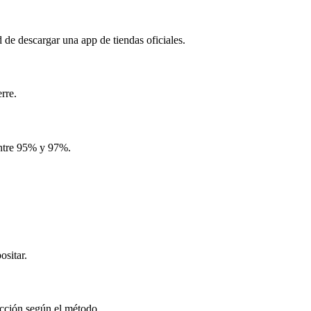
de descargar una app de tiendas oficiales.
rre.
entre 95% y 97%.
.
ositar.
acción según el método.