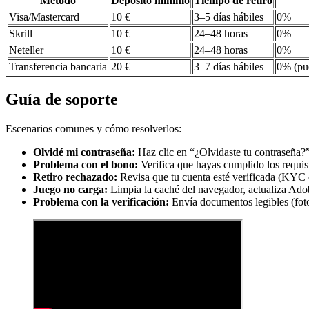
Método
Depósito mínimo
Tiempo de retiro
Visa/Mastercard
10 €
3–5 días hábiles
0%
Skrill
10 €
24–48 horas
0%
Neteller
10 €
24–48 horas
0%
Transferencia bancaria
20 €
3–7 días hábiles
0% (pue
Guía de soporte
Escenarios comunes y cómo resolverlos:
Olvidé mi contraseña:
Haz clic en “¿Olvidaste tu contraseña?” 
Problema con el bono:
Verifica que hayas cumplido los requisi
Retiro rechazado:
Revisa que tu cuenta esté verificada (KYC c
Juego no carga:
Limpia la caché del navegador, actualiza Adob
Problema con la verificación:
Envía documentos legibles (fo