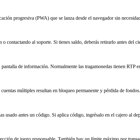
icación progresiva (PWA) que se lanza desde el navegador sin necesidad 
o contactando al soporte. Si tienes saldo, deberás retirarlo antes del cie
 la pantalla de información. Normalmente las tragamonedas tienen RTP 
s cuentas múltiples resultan en bloqueo permanente y pérdida de fondos
s usado antes un código. Si aplica código, ingrésalo en el cajero al dep
a sección de juego responsable. También hay un límite máximo por trans