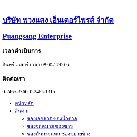
Skip
to
content
บริษัท พวงแสง เอ็นเตอร์ไพรส์ จำกัด
Puangsang Enterprise
เวลาดำเนินการ
จันทร์ - เสาร์ เวลา 08:00-17:00 น.
ติดต่อเรา
0-2465-3360, 0-2465-1315
หน้าหลัก
สินค้า
ซองเอกสาร ซองน้ำตาล
ซองจดหมาย ซองขาว
ซองกันกระแทก ซองขยายข้าง