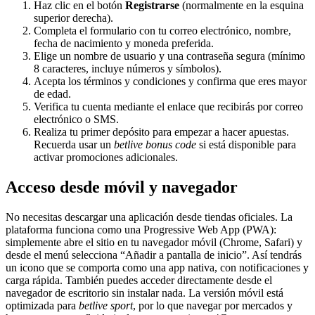
Haz clic en el botón
Registrarse
(normalmente en la esquina
superior derecha).
Completa el formulario con tu correo electrónico, nombre,
fecha de nacimiento y moneda preferida.
Elige un nombre de usuario y una contraseña segura (mínimo
8 caracteres, incluye números y símbolos).
Acepta los términos y condiciones y confirma que eres mayor
de edad.
Verifica tu cuenta mediante el enlace que recibirás por correo
electrónico o SMS.
Realiza tu primer depósito para empezar a hacer apuestas.
Recuerda usar un
betlive bonus code
si está disponible para
activar promociones adicionales.
Acceso desde móvil y navegador
No necesitas descargar una aplicación desde tiendas oficiales. La
plataforma funciona como una Progressive Web App (PWA):
simplemente abre el sitio en tu navegador móvil (Chrome, Safari) y
desde el menú selecciona “Añadir a pantalla de inicio”. Así tendrás
un icono que se comporta como una app nativa, con notificaciones y
carga rápida. También puedes acceder directamente desde el
navegador de escritorio sin instalar nada. La versión móvil está
optimizada para
betlive sport
, por lo que navegar por mercados y