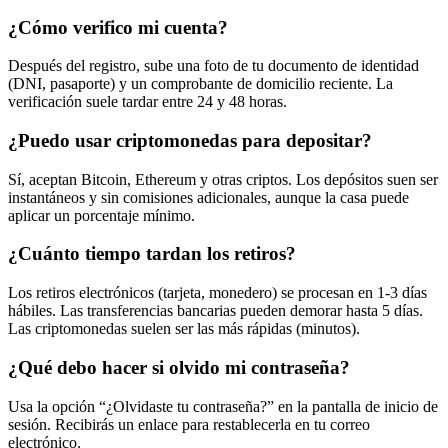
¿Cómo verifico mi cuenta?
Después del registro, sube una foto de tu documento de identidad
(DNI, pasaporte) y un comprobante de domicilio reciente. La
verificación suele tardar entre 24 y 48 horas.
¿Puedo usar criptomonedas para depositar?
Sí, aceptan Bitcoin, Ethereum y otras criptos. Los depósitos suen ser
instantáneos y sin comisiones adicionales, aunque la casa puede
aplicar un porcentaje mínimo.
¿Cuánto tiempo tardan los retiros?
Los retiros electrónicos (tarjeta, monedero) se procesan en 1-3 días
hábiles. Las transferencias bancarias pueden demorar hasta 5 días.
Las criptomonedas suelen ser las más rápidas (minutos).
¿Qué debo hacer si olvido mi contraseña?
Usa la opción “¿Olvidaste tu contraseña?” en la pantalla de inicio de
sesión. Recibirás un enlace para restablecerla en tu correo
electrónico.