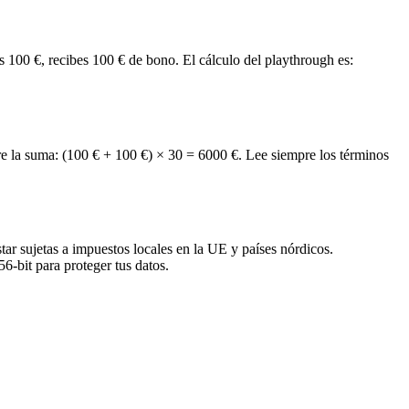
 100 €, recibes 100 € de bono. El cálculo del playthrough es:
bre la suma: (100 € + 100 €) × 30 = 6000 €. Lee siempre los términos
ar sujetas a impuestos locales en la UE y países nórdicos.
56-bit para proteger tus datos.