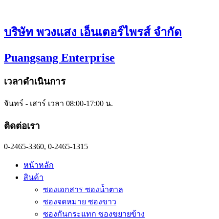
Skip
to
content
บริษัท พวงแสง เอ็นเตอร์ไพรส์ จำกัด
Puangsang Enterprise
เวลาดำเนินการ
จันทร์ - เสาร์ เวลา 08:00-17:00 น.
ติดต่อเรา
0-2465-3360, 0-2465-1315
หน้าหลัก
สินค้า
ซองเอกสาร ซองน้ำตาล
ซองจดหมาย ซองขาว
ซองกันกระแทก ซองขยายข้าง