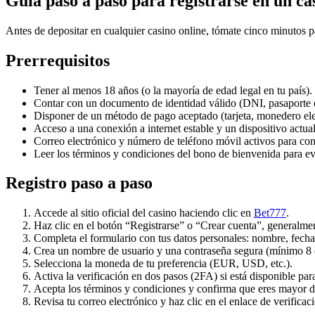
Guía paso a paso para registrarse en un ca
Antes de depositar en cualquier casino online, tómate cinco minutos par
Prerrequisitos
Tener al menos 18 años (o la mayoría de edad legal en tu país).
Contar con un documento de identidad válido (DNI, pasaporte o
Disponer de un método de pago aceptado (tarjeta, monedero el
Acceso a una conexión a internet estable y un dispositivo actua
Correo electrónico y número de teléfono móvil activos para con
Leer los términos y condiciones del bono de bienvenida para evi
Registro paso a paso
Accede al sitio oficial del casino haciendo clic en
Bet777
.
Haz clic en el botón “Registrarse” o “Crear cuenta”, generalme
Completa el formulario con tus datos personales: nombre, fecha 
Crea un nombre de usuario y una contraseña segura (mínimo 8 
Selecciona la moneda de tu preferencia (EUR, USD, etc.).
Activa la verificación en dos pasos (2FA) si está disponible pa
Acepta los términos y condiciones y confirma que eres mayor d
Revisa tu correo electrónico y haz clic en el enlace de verificaci