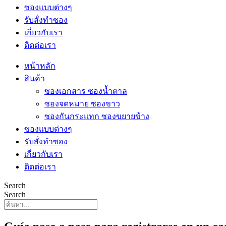
ซองแบบต่างๆ
รับสั่งทำซอง
เกี่ยวกับเรา
ติดต่อเรา
หน้าหลัก
สินค้า
ซองเอกสาร ซองน้ำตาล
ซองจดหมาย ซองขาว
ซองกันกระแทก ซองขยายข้าง
ซองแบบต่างๆ
รับสั่งทำซอง
เกี่ยวกับเรา
ติดต่อเรา
Search
Search