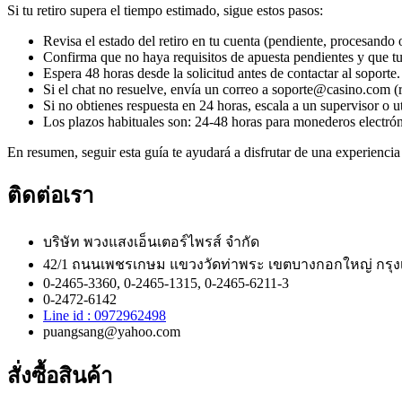
Si tu retiro supera el tiempo estimado, sigue estos pasos:
Revisa el estado del retiro en tu cuenta (pendiente, procesando
Confirma que no haya requisitos de apuesta pendientes y que tu
Espera 48 horas desde la solicitud antes de contactar al soporte
Si el chat no resuelve, envía un correo a soporte@casino.com (r
Si no obtienes respuesta en 24 horas, escala a un supervisor o u
Los plazos habituales son: 24-48 horas para monederos electrónic
En resumen, seguir esta guía te ayudará a disfrutar de una experiencia
ติดต่อเรา
บริษัท พวงแสงเอ็นเตอร์ไพรส์ จำกัด
42/1 ถนนเพชรเกษม แขวงวัดท่าพระ เขตบางกอกใหญ่ กรุ
0-2465-3360, 0-2465-1315, 0-2465-6211-3
0-2472-6142
Line id : 0972962498
puangsang@yahoo.com
สั่งซื้อสินค้า