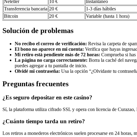
Neteller
10 €
Instantáneo
Transferencia bancaria
20 €
1-3 días hábiles
Bitcoin
20 €
Variable (hasta 1 hora)
Solución de problemas
No recibo el correo de verificación:
Revisa la carpeta de spam,
El bono no aparece en mi cuenta:
Verifica que hayas ingresad
Mi retiro está pendiente más de 72 horas:
Comprueba si has c
La página no carga correctamente:
Borra la caché del navega
puedes agregar a tu pantalla de inicio.
Olvidé mi contraseña:
Usa la opción “¿Olvidaste tu contraseña?
Preguntas frecuentes
¿Es seguro depositar en este casino?
Sí, la plataforma utiliza cifrado SSL y opera con licencia de Curazao, 
¿Cuánto tiempo tarda un retiro?
Los retiros a monederos electrónicos suelen procesarse en 24 horas, mi