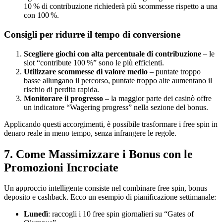
10 % di contribuzione richiederà più scommesse rispetto a una
con 100 %.
Consigli per ridurre il tempo di conversione
Scegliere giochi con alta percentuale di contribuzione
– le
slot “contribute 100 %” sono le più efficienti.
Utilizzare scommesse di valore medio
– puntate troppo
basse allungano il percorso, puntate troppo alte aumentano il
rischio di perdita rapida.
Monitorare il progresso
– la maggior parte dei casinò offre
un indicatore “Wagering progress” nella sezione del bonus.
Applicando questi accorgimenti, è possibile trasformare i free spin in
denaro reale in meno tempo, senza infrangere le regole.
7. Come Massimizzare i Bonus con le
Promozioni Incrociate
Un approccio intelligente consiste nel combinare free spin, bonus
deposito e cashback. Ecco un esempio di pianificazione settimanale:
Lunedì
: raccogli i 10 free spin giornalieri su “Gates of