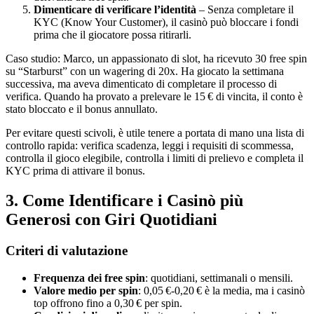
Dimenticare di verificare l’identità
– Senza completare il
KYC (Know Your Customer), il casinò può bloccare i fondi
prima che il giocatore possa ritirarli.
Caso studio: Marco, un appassionato di slot, ha ricevuto 30 free spin
su “Starburst” con un wagering di 20x. Ha giocato la settimana
successiva, ma aveva dimenticato di completare il processo di
verifica. Quando ha provato a prelevare le 15 € di vincita, il conto è
stato bloccato e il bonus annullato.
Per evitare questi scivoli, è utile tenere a portata di mano una lista di
controllo rapida: verifica scadenza, leggi i requisiti di scommessa,
controlla il gioco elegibile, controlla i limiti di prelievo e completa il
KYC prima di attivare il bonus.
3. Come Identificare i Casinò più
Generosi con Giri Quotidiani
Criteri di valutazione
Frequenza dei free spin
: quotidiani, settimanali o mensili.
Valore medio per spin
: 0,05 €‑0,20 € è la media, ma i casinò
top offrono fino a 0,30 € per spin.