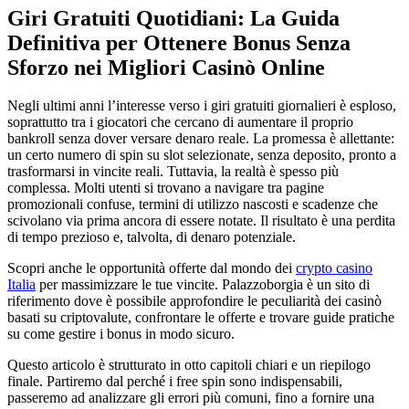
Giri Gratuiti Quotidiani: La Guida
Definitiva per Ottenere Bonus Senza
Sforzo nei Migliori Casinò Online
Negli ultimi anni l’interesse verso i giri gratuiti giornalieri è esploso,
soprattutto tra i giocatori che cercano di aumentare il proprio
bankroll senza dover versare denaro reale. La promessa è allettante:
un certo numero di spin su slot selezionate, senza deposito, pronto a
trasformarsi in vincite reali. Tuttavia, la realtà è spesso più
complessa. Molti utenti si trovano a navigare tra pagine
promozionali confuse, termini di utilizzo nascosti e scadenze che
scivolano via prima ancora di essere notate. Il risultato è una perdita
di tempo prezioso e, talvolta, di denaro potenziale.
Scopri anche le opportunità offerte dal mondo dei
crypto casino
Italia
per massimizzare le tue vincite. Palazzoborgia è un sito di
riferimento dove è possibile approfondire le peculiarità dei casinò
basati su criptovalute, confrontare le offerte e trovare guide pratiche
su come gestire i bonus in modo sicuro.
Questo articolo è strutturato in otto capitoli chiari e un riepilogo
finale. Partiremo dal perché i free spin sono indispensabili,
passeremo ad analizzare gli errori più comuni, fino a fornire una