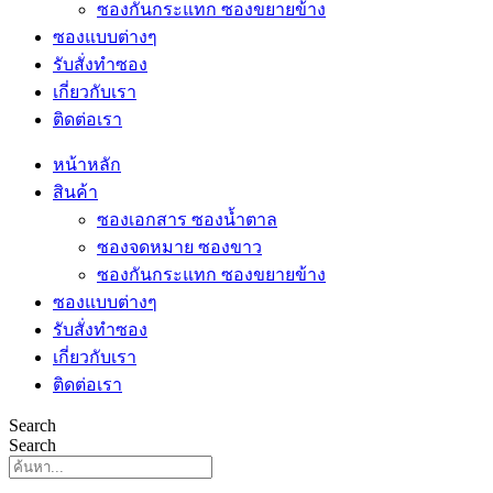
ซองกันกระแทก ซองขยายข้าง
ซองแบบต่างๆ
รับสั่งทำซอง
เกี่ยวกับเรา
ติดต่อเรา
หน้าหลัก
สินค้า
ซองเอกสาร ซองน้ำตาล
ซองจดหมาย ซองขาว
ซองกันกระแทก ซองขยายข้าง
ซองแบบต่างๆ
รับสั่งทำซอง
เกี่ยวกับเรา
ติดต่อเรา
Search
Search