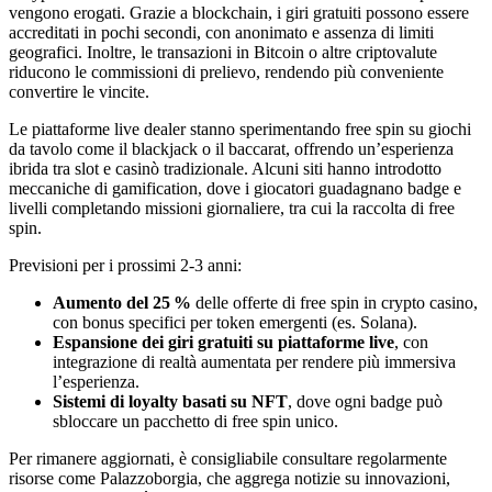
vengono erogati. Grazie a blockchain, i giri gratuiti possono essere
accreditati in pochi secondi, con anonimato e assenza di limiti
geografici. Inoltre, le transazioni in Bitcoin o altre criptovalute
riducono le commissioni di prelievo, rendendo più conveniente
convertire le vincite.
Le piattaforme live dealer stanno sperimentando free spin su giochi
da tavolo come il blackjack o il baccarat, offrendo un’esperienza
ibrida tra slot e casinò tradizionale. Alcuni siti hanno introdotto
meccaniche di gamification, dove i giocatori guadagnano badge e
livelli completando missioni giornaliere, tra cui la raccolta di free
spin.
Previsioni per i prossimi 2‑3 anni:
Aumento del 25 %
delle offerte di free spin in crypto casino,
con bonus specifici per token emergenti (es. Solana).
Espansione dei giri gratuiti su piattaforme live
, con
integrazione di realtà aumentata per rendere più immersiva
l’esperienza.
Sistemi di loyalty basati su NFT
, dove ogni badge può
sbloccare un pacchetto di free spin unico.
Per rimanere aggiornati, è consigliabile consultare regolarmente
risorse come Palazzoborgia, che aggrega notizie su innovazioni,