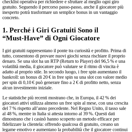
checklist operativa per richiedere e sfruttare al meglio ogni giro
gratuito. Seguendo il percorso passo‑passo, anche il giocatore più
inesperto potrà trasformare un semplice bonus in un vantaggio
concreto.
1. Perché i Giri Gratuiti Sono il
“Must‑Have” di Ogni Giocatore
I giri gratuiti rappresentano il ponte tra curiosità e profitto. Prima di
tutto, consentono di provare nuovi giochi senza rischiare il proprio
denaro. Se una slot ha un RTP (Return to Player) del 96,5 % e una
volatilità media, il giocatore può valutare se il ritmo di vincita è
adatto al proprio stile. In secondo luogo, i free spin aumentano il
bankroll: un bonus di 20 € in free spin su una slot con valore medio
per spin di 0,10 € può generare fino a 2 € di profitto netto, senza
alcun investimento iniziale.
Le statistiche più recenti mostrano che, in Europa, il 42 % dei
giocatori attivi utilizza almeno un free spin al mese, con una crescita
del 7 % rispetto all’anno precedente. Nel Regno Unito, il tasso sale
al 48 %, mentre in Italia si attesta intorno al 39 %. Questi dati
dimostrano che i casinò hanno scoperto un metodo efficace per
fidelizzare la clientela: offrendo qualcosa di gratuito, creano un
legame emotivo e aumentano la probabilità che il giocatore continui