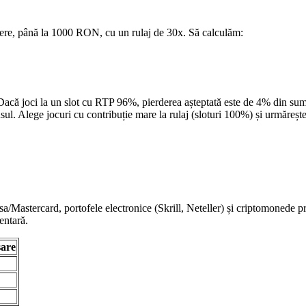
nere, până la 1000 RON, cu un rulaj de 30x. Să calculăm:
. Dacă joci la un slot cu RTP 96%, pierderea așteptată este de 4% din s
. Alege jocuri cu contribuție mare la rulaj (sloturi 100%) și urmărește
sa/Mastercard, portofele electronice (Skrill, Neteller) și criptomonede p
entară.
sare