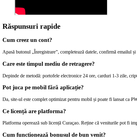
Răspunsuri rapide
Cum creez un cont?
Apasă butonul „Înregistrare”, completează datele, confirmă emailul și
Care este timpul mediu de retragere?
Depinde de metodă: portofele electronice 24 ore, carduri 1-3 zile, cri
Pot juca pe mobil fără aplicație?
Da, site-ul este complet optimizat pentru mobil și poate fi lansat ca P
Ce licență are platforma?
Platforma operează sub licență Curaçao. Reține că veniturile pot fi i
Cum funcționează bonusul de bun venit?