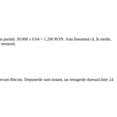
uma pariată: 30.000 x 0.04 = 1.200 RON. Asta înseamnă că, în medie,
 termenii.
recum Bitcoin. Depunerile sunt instant, iar retragerile durează între 24