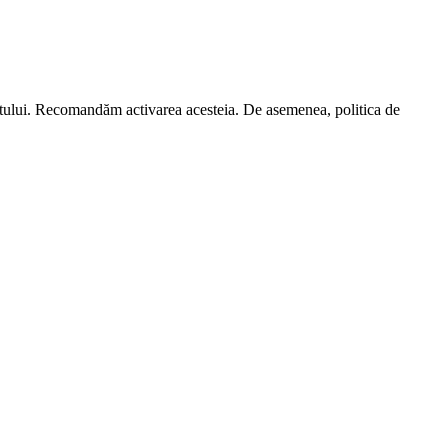
 contului. Recomandăm activarea acesteia. De asemenea, politica de