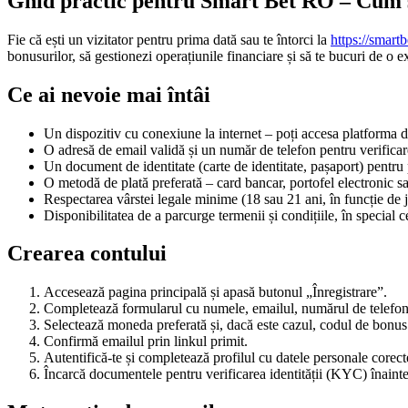
Ghid practic pentru Smart Bet RO – Cum să 
Fie că ești un vizitator pentru prima dată sau te întorci la
https://smartb
bonusurilor, să gestionezi operațiunile financiare și să te bucuri de o e
Ce ai nevoie mai întâi
Un dispozitiv cu conexiune la internet – poți accesa platforma d
O adresă de email validă și un număr de telefon pentru verificar
Un document de identitate (carte de identitate, pașaport) pentr
O metodă de plată preferată – card bancar, portofel electronic 
Respectarea vârstei legale minime (18 sau 21 ani, în funcție de ju
Disponibilitatea de a parcurge termenii și condițiile, în special 
Crearea contului
Accesează pagina principală și apasă butonul „Înregistrare”.
Completează formularul cu numele, emailul, numărul de telefon 
Selectează moneda preferată și, dacă este cazul, codul de bonus
Confirmă emailul prin linkul primit.
Autentifică-te și completează profilul cu datele personale corect
Încarcă documentele pentru verificarea identității (KYC) înainte 