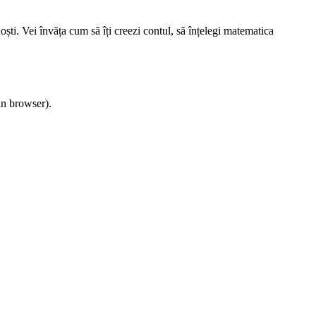
noști. Vei învăța cum să îți creezi contul, să înțelegi matematica
in browser).