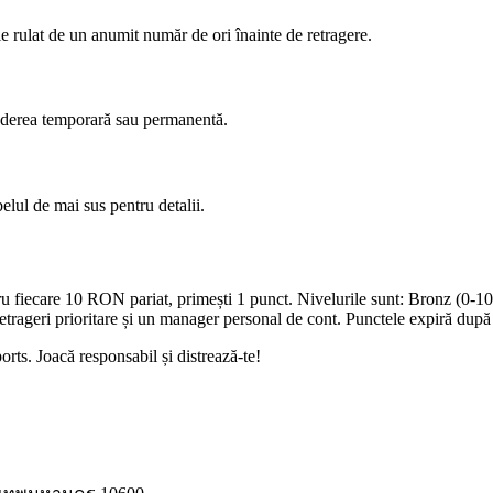
 rulat de un anumit număr de ori înainte de retragere.
cluderea temporară sau permanentă.
elul de mai sus pentru detalii.
tru fiecare 10 RON pariat, primești 1 punct. Nivelurile sunt: Bronz (0-
rageri prioritare și un manager personal de cont. Punctele expiră după 9
rts. Joacă responsabil și distrează-te!