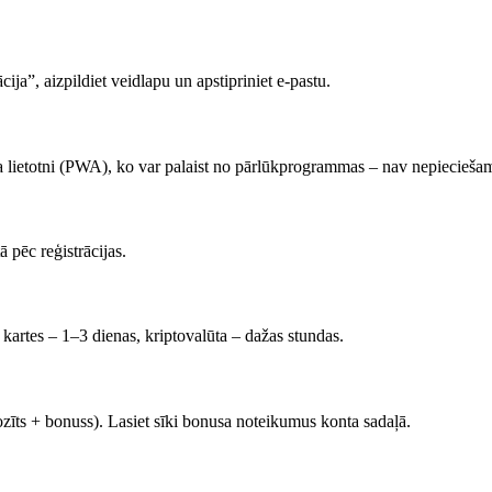
cija”, aizpildiet veidlapu un apstipriniet e-pastu.
 lietotni (PWA), ko var palaist no pārlūkprogrammas – nav nepieciešams
 pēc reģistrācijas.
kartes – 1–3 dienas, kriptovalūta – dažas stundas.
zīts + bonuss). Lasiet sīki bonusa noteikumus konta sadaļā.