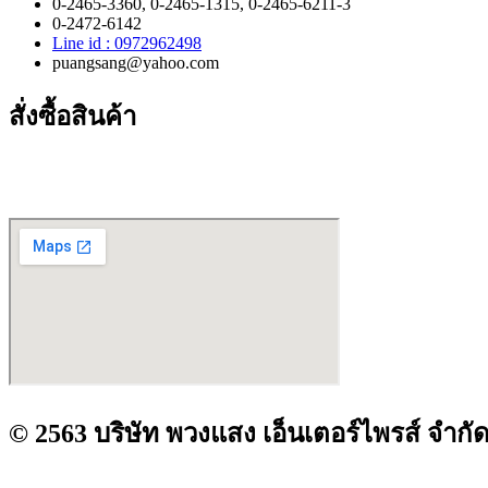
0-2465-3360, 0-2465-1315, 0-2465-6211-3
0-2472-6142
Line id : 0972962498
puangsang@yahoo.com
สั่งซื้อสินค้า
© 2563 บริษัท พวงแสง เอ็นเตอร์ไพรส์ จำกั