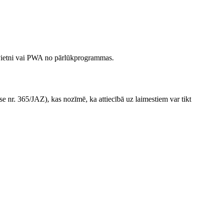
u vietni vai PWA no pārlūkprogrammas.
e nr. 365/JAZ), kas nozīmē, ka attiecībā uz laimestiem var tikt