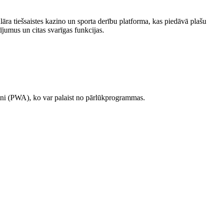
lāra tiešsaistes kazino un sporta derību platforma, kas piedāvā plašu
ījumus un citas svarīgas funkcijas.
tni (PWA), ko var palaist no pārlūkprogrammas.